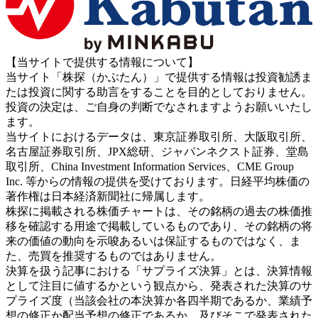
【当サイトで提供する情報について】
当サイト「株探（かぶたん）」で提供する情報は投資勧誘ま
たは投資に関する助言をすることを目的としておりません。
投資の決定は、ご自身の判断でなされますようお願いいたし
ます。
当サイトにおけるデータは、東京証券取引所、大阪取引所、
名古屋証券取引所、JPX総研、ジャパンネクスト証券、堂島
取引所、China Investment Information Services、CME Group
Inc. 等からの情報の提供を受けております。日経平均株価の
著作権は日本経済新聞社に帰属します。
株探に掲載される株価チャートは、その銘柄の過去の株価推
移を確認する用途で掲載しているものであり、その銘柄の将
来の価値の動向を示唆あるいは保証するものではなく、ま
た、売買を推奨するものではありません。
決算を扱う記事における「サプライズ決算」とは、決算情報
として注目に値するかという観点から、発表された決算のサ
プライズ度（当該会社の本決算か各四半期であるか、業績予
想の修正か配当予想の修正であるか、及びそこで発表された