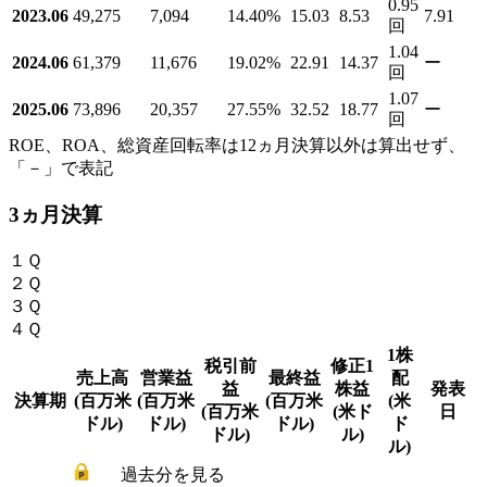
0.95
2023.06
49,275
7,094
14.40
%
15.03
8.53
7.91
回
1.04
2024.06
61,379
11,676
19.02
%
22.91
14.37
ー
回
1.07
2025.06
73,896
20,357
27.55
%
32.52
18.77
ー
回
ROE、ROA、総資産回転率は12ヵ月決算以外は算出せず、
「－」で表記
3ヵ月決算
１Ｑ
２Ｑ
３Ｑ
４Ｑ
1株
税引前
修正1
売上高
営業益
最終益
配
益
株益
発表
決算期
(百万米
(百万米
(百万米
(米
(百万米
(米ド
日
ドル)
ドル)
ドル)
ド
ドル)
ル)
ル)
過去分を見る