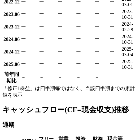
ー
ー
ー
ー
ー
ー
2022.12
03-01
2023-
ー
ー
ー
ー
ー
ー
2023.06
10-31
2024-
ー
ー
ー
ー
ー
ー
2023.12
02-28
2024-
ー
ー
ー
ー
ー
ー
2024.06
10-31
2025-
ー
ー
ー
ー
ー
ー
2024.12
03-04
2025-
ー
ー
ー
ー
ー
ー
2025.06
10-31
前年同
－
－
－
－
－
期比
「修正1株益」は四半期毎ではなく、当該四半期までの累計
値を表示
キャッシュフロー(CF=現金収支)推移
通期
現金等
フリー
営業
投資
財務