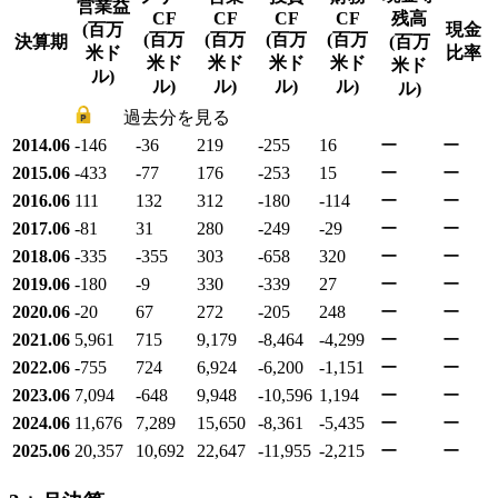
営業益
CF
CF
CF
CF
残高
(百万
現金
(百万
(百万
(百万
(百万
決算期
(百万
米ド
比率
米ド
米ド
米ド
米ド
米ド
ル)
ル)
ル)
ル)
ル)
ル)
過去分を見る
2014.06
-146
-36
219
-255
16
ー
ー
2015.06
-433
-77
176
-253
15
ー
ー
2016.06
111
132
312
-180
-114
ー
ー
2017.06
-81
31
280
-249
-29
ー
ー
2018.06
-335
-355
303
-658
320
ー
ー
2019.06
-180
-9
330
-339
27
ー
ー
2020.06
-20
67
272
-205
248
ー
ー
2021.06
5,961
715
9,179
-8,464
-4,299
ー
ー
2022.06
-755
724
6,924
-6,200
-1,151
ー
ー
2023.06
7,094
-648
9,948
-10,596
1,194
ー
ー
2024.06
11,676
7,289
15,650
-8,361
-5,435
ー
ー
2025.06
20,357
10,692
22,647
-11,955
-2,215
ー
ー