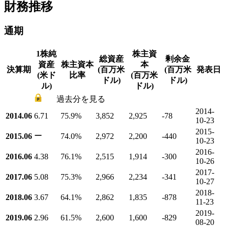
財務推移
通期
1株純
株主資
総資産
剰余金
資産
株主資本
本
決算期
(百万米
(百万米
発表日
(米ド
比率
(百万米
ドル)
ドル)
ル)
ドル)
過去分を見る
2014-
2014.06
6.71
75.9
%
3,852
2,925
-78
10-23
2015-
ー
2015.06
74.0
%
2,972
2,200
-440
10-23
2016-
2016.06
4.38
76.1
%
2,515
1,914
-300
10-26
2017-
2017.06
5.08
75.3
%
2,966
2,234
-341
10-27
2018-
2018.06
3.67
64.1
%
2,862
1,835
-878
11-23
2019-
2019.06
2.96
61.5
%
2,600
1,600
-829
08-20