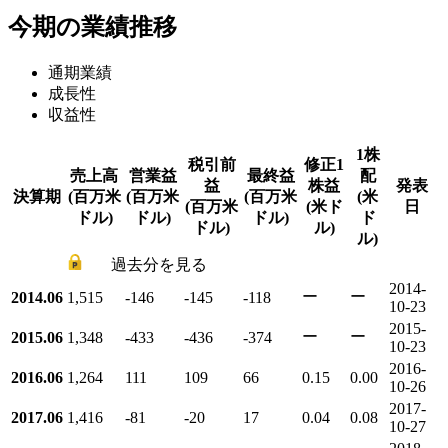
今期の業績推移
通期業績
成長性
収益性
1株
税引前
修正1
売上高
営業益
最終益
配
益
株益
発表
決算期
(百万米
(百万米
(百万米
(米
(百万米
(米ド
日
ドル)
ドル)
ドル)
ド
ドル)
ル)
ル)
過去分を見る
2014-
ー
ー
2014.06
1,515
-146
-145
-118
10-23
2015-
ー
ー
2015.06
1,348
-433
-436
-374
10-23
2016-
2016.06
1,264
111
109
66
0.15
0.00
10-26
2017-
2017.06
1,416
-81
-20
17
0.04
0.08
10-27