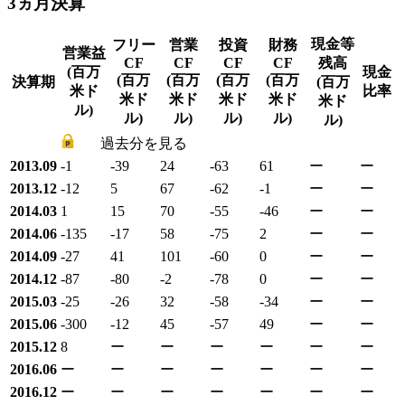
3ヵ月決算
現金等
フリー
営業
投資
財務
営業益
CF
CF
CF
CF
残高
(百万
現金
(百万
(百万
(百万
(百万
決算期
(百万
米ド
比率
米ド
米ド
米ド
米ド
米ド
ル)
ル)
ル)
ル)
ル)
ル)
過去分を見る
2013.09
-1
-39
24
-63
61
ー
ー
2013.12
-12
5
67
-62
-1
ー
ー
2014.03
1
15
70
-55
-46
ー
ー
2014.06
-135
-17
58
-75
2
ー
ー
2014.09
-27
41
101
-60
0
ー
ー
2014.12
-87
-80
-2
-78
0
ー
ー
2015.03
-25
-26
32
-58
-34
ー
ー
2015.06
-300
-12
45
-57
49
ー
ー
2015.12
8
ー
ー
ー
ー
ー
ー
2016.06
ー
ー
ー
ー
ー
ー
ー
2016.12
ー
ー
ー
ー
ー
ー
ー