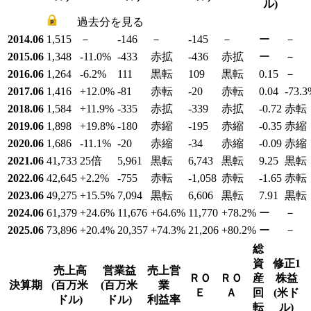
ル)
過去分を見る
2014.06
1,515
－
-146
－
-145
－
ー
－
2015.06
1,348
-11.0
%
-433
赤拡
-436
赤拡
ー
－
2016.06
1,264
-6.2
%
111
黒転
109
黒転
0.15
－
2017.06
1,416
+12.0
%
-81
赤転
-20
赤転
0.04
-73.3
2018.06
1,584
+11.9
%
-335
赤拡
-339
赤拡
-0.72
赤転
2019.06
1,898
+19.8
%
-180
赤縮
-195
赤縮
-0.35
赤縮
2020.06
1,686
-11.1
%
-20
赤縮
-34
赤縮
-0.09
赤縮
2021.06
41,733
25倍
5,961
黒転
6,743
黒転
9.25
黒転
2022.06
42,645
+2.2
%
-755
赤転
-1,058
赤転
-1.65
赤転
2023.06
49,275
+15.5
%
7,094
黒転
6,606
黒転
7.91
黒転
2024.06
61,379
+24.6
%
11,676
+64.6
%
11,770
+78.2
%
ー
－
2025.06
73,896
+20.4
%
20,357
+74.3
%
21,206
+80.2
%
ー
－
総
資
修正1
売上高
営業益
売上営
ＲＯ
ＲＯ
産
株益
決算期
(百万米
(百万米
業
Ｅ
Ａ
回
(米ド
ドル)
ドル)
利益率
転
ル)