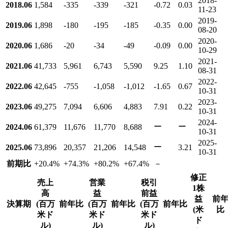
2018-
2018.06
1,584
-335
-339
-321
-0.72
0.03
11-23
2019-
2019.06
1,898
-180
-195
-185
-0.35
0.00
08-20
2020-
2020.06
1,686
-20
-34
-49
-0.09
0.00
10-29
2021-
2021.06
41,733
5,961
6,743
5,590
9.25
1.10
08-31
2022-
2022.06
42,645
-755
-1,058
-1,012
-1.65
0.67
10-31
2023-
2023.06
49,275
7,094
6,606
4,883
7.91
0.22
10-31
2024-
ー
ー
2024.06
61,379
11,676
11,770
8,688
10-31
2025-
ー
2025.06
73,896
20,357
21,206
14,548
3.21
10-31
前期比
+20.4
%
+74.3
%
+80.2
%
+67.4
%
－
修正
売上
営業
税引
1株
高
益
前益
益
前
決算期
(百万
前年比
(百万
前年比
(百万
前年比
(米
比
米ド
米ド
米ド
ド
ル)
ル)
ル)