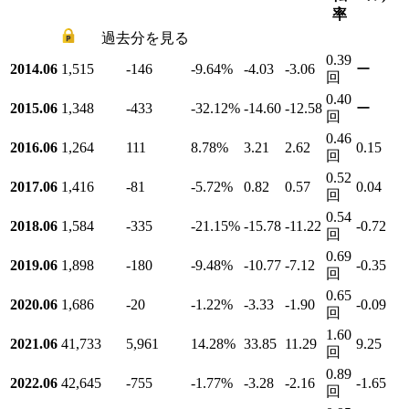
率
過去分を見る
0.39
2014.06
1,515
-146
-9.64
%
-4.03
-3.06
ー
回
0.40
2015.06
1,348
-433
-32.12
%
-14.60
-12.58
ー
回
0.46
2016.06
1,264
111
8.78
%
3.21
2.62
0.15
回
0.52
2017.06
1,416
-81
-5.72
%
0.82
0.57
0.04
回
0.54
2018.06
1,584
-335
-21.15
%
-15.78
-11.22
-0.72
回
0.69
2019.06
1,898
-180
-9.48
%
-10.77
-7.12
-0.35
回
0.65
2020.06
1,686
-20
-1.22
%
-3.33
-1.90
-0.09
回
1.60
2021.06
41,733
5,961
14.28
%
33.85
11.29
9.25
回
0.89
2022.06
42,645
-755
-1.77
%
-3.28
-2.16
-1.65
回