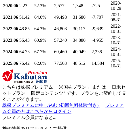
2020-
2020.06
2.23
52.3
%
2,577
1,348
-725
10-29
2021-
2021.06
51.42
64.0
%
49,498
31,680
-7,707
08-31
2022-
2022.06
48.85
64.3
%
46,808
30,117
-9,639
10-31
2023-
2023.06
56.43
60.9
%
57,240
34,880
-4,955
10-31
2024-
2024.06
64.73
67.7
%
60,460
40,949
2,238
10-31
2025-
2025.06
76.42
62.6
%
77,503
48,512
14,584
10-31
こちらは株探プレミアム 「
米国株プラン
」 または 「
日米セ
ットプラン
」
限定コンテンツ"
です。プランをご契約して見
ることができます。
株探プレミアムに申し込む
(初回無料体験付き)
プレミア
ム会員の方はこちらからログイン
プレミアム会員になると...
株価情報をリアルタイムで提供