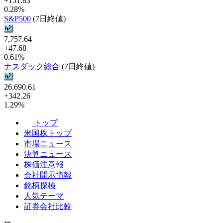
+151.83
0.28%
S&P500
(7日終値)
7,757.64
+47.68
0.61%
ナスダック総合
(7日終値)
26,690.61
+342.26
1.29%
トップ
米国株トップ
市場ニュース
決算ニュース
株価注意報
会社開示情報
銘柄探検
人気テーマ
証券会社比較