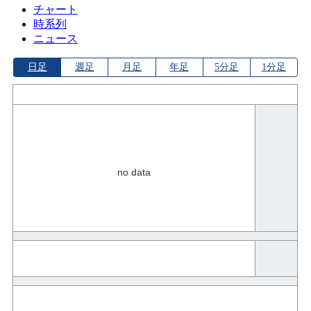
チャート
時系列
ニュース
日足
週足
月足
年足
5分足
1分足
no data