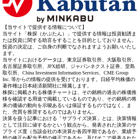
【当サイトで提供する情報について】
当サイト「株探（かぶたん）」で提供する情報は投資勧誘ま
たは投資に関する助言をすることを目的としておりません。
投資の決定は、ご自身の判断でなされますようお願いいたし
ます。
当サイトにおけるデータは、東京証券取引所、大阪取引所、
名古屋証券取引所、JPX総研、ジャパンネクスト証券、堂島
取引所、China Investment Information Services、CME Group
Inc. 等からの情報の提供を受けております。日経平均株価の
著作権は日本経済新聞社に帰属します。
株探に掲載される株価チャートは、その銘柄の過去の株価推
移を確認する用途で掲載しているものであり、その銘柄の将
来の価値の動向を示唆あるいは保証するものではなく、ま
た、売買を推奨するものではありません。
決算を扱う記事における「サプライズ決算」とは、決算情報
として注目に値するかという観点から、発表された決算のサ
プライズ度（当該会社の本決算か各四半期であるか、業績予
想の修正か配当予想の修正であるか、及びそこで発表された