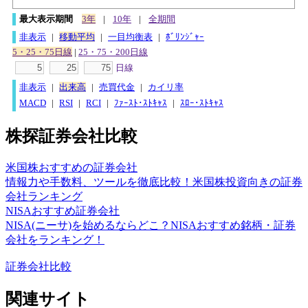
最大表示期間
3年
|
10年
|
全期間
非表示
|
移動平均
|
一目均衡表
|
ﾎﾞﾘﾝｼﾞｬｰ
5・25・75日線
|
25・75・200日線
日線
非表示
|
出来高
|
売買代金
|
カイリ率
MACD
|
RSI
|
RCI
|
ﾌｧｰｽﾄ･ｽﾄｷｬｽ
|
ｽﾛｰ･ｽﾄｷｬｽ
株探証券会社比較
米国株おすすめの証券会社
情報力や手数料、ツールを徹底比較！米国株投資向きの証券
会社ランキング
NISAおすすめ証券会社
NISA(ニーサ)を始めるならどこ？NISAおすすめ銘柄・証券
会社をランキング！
証券会社比較
関連サイト