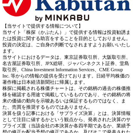
【当サイトで提供する情報について】
当サイト「株探（かぶたん）」で提供する情報は投資勧誘ま
たは投資に関する助言をすることを目的としておりません。
投資の決定は、ご自身の判断でなされますようお願いいたし
ます。
当サイトにおけるデータは、東京証券取引所、大阪取引所、
名古屋証券取引所、JPX総研、ジャパンネクスト証券、堂島
取引所、China Investment Information Services、CME Group
Inc. 等からの情報の提供を受けております。日経平均株価の
著作権は日本経済新聞社に帰属します。
株探に掲載される株価チャートは、その銘柄の過去の株価推
移を確認する用途で掲載しているものであり、その銘柄の将
来の価値の動向を示唆あるいは保証するものではなく、ま
た、売買を推奨するものではありません。
決算を扱う記事における「サプライズ決算」とは、決算情報
として注目に値するかという観点から、発表された決算のサ
プライズ度（当該会社の本決算か各四半期であるか、業績予
想の修正か配当予想の修正であるか、及びそこで発表された