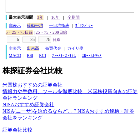
最大表示期間
3年
|
10年
|
全期間
非表示
|
移動平均
|
一目均衡表
|
ﾎﾞﾘﾝｼﾞｬｰ
5・25・75日線
|
25・75・200日線
日線
非表示
|
出来高
|
売買代金
|
カイリ率
MACD
|
RSI
|
RCI
|
ﾌｧｰｽﾄ･ｽﾄｷｬｽ
|
ｽﾛｰ･ｽﾄｷｬｽ
株探証券会社比較
米国株おすすめの証券会社
情報力や手数料、ツールを徹底比較！米国株投資向きの証券
会社ランキング
NISAおすすめ証券会社
NISA(ニーサ)を始めるならどこ？NISAおすすめ銘柄・証券
会社をランキング！
証券会社比較