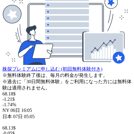
株探プレミアムに申し込む
(初回無料体験付き)
※無料体験終了後は、毎月の料金が発生します。
※過去に「30日間無料体験」をご利用になった方には無料体
験は適用されません。
68.18
$
-1.21
$
-1.74
%
NY
06日
16:05
日本
07日
05:05
68.13
$
-0.05
$