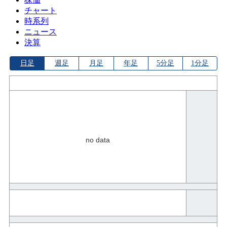
チャート
時系列
ニュース
決算
日足
週足
月足
年足
5分足
1分足
no data