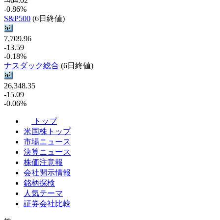
-464.02
-0.86%
S&P500
(6日終値)
7,709.96
-13.59
-0.18%
ナスダック総合
(6日終値)
26,348.35
-15.09
-0.06%
トップ
米国株トップ
市場ニュース
決算ニュース
株価注意報
会社開示情報
銘柄探検
人気テーマ
証券会社比較