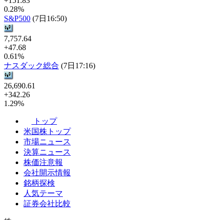
+151.83
0.28%
S&P500
(7日16:50)
7,757.64
+47.68
0.61%
ナスダック総合
(7日17:16)
26,690.61
+342.26
1.29%
トップ
米国株トップ
市場ニュース
決算ニュース
株価注意報
会社開示情報
銘柄探検
人気テーマ
証券会社比較