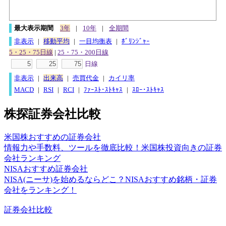
最大表示期間
3年
|
10年
|
全期間
非表示
|
移動平均
|
一目均衡表
|
ﾎﾞﾘﾝｼﾞｬｰ
5・25・75日線
|
25・75・200日線
日線
非表示
|
出来高
|
売買代金
|
カイリ率
MACD
|
RSI
|
RCI
|
ﾌｧｰｽﾄ･ｽﾄｷｬｽ
|
ｽﾛｰ･ｽﾄｷｬｽ
株探証券会社比較
米国株おすすめの証券会社
情報力や手数料、ツールを徹底比較！米国株投資向きの証券
会社ランキング
NISAおすすめ証券会社
NISA(ニーサ)を始めるならどこ？NISAおすすめ銘柄・証券
会社をランキング！
証券会社比較