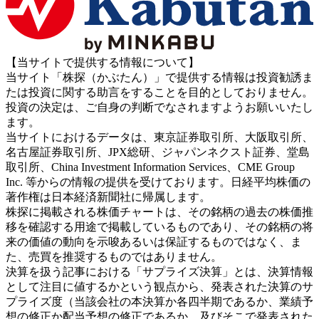
【当サイトで提供する情報について】
当サイト「株探（かぶたん）」で提供する情報は投資勧誘ま
たは投資に関する助言をすることを目的としておりません。
投資の決定は、ご自身の判断でなされますようお願いいたし
ます。
当サイトにおけるデータは、東京証券取引所、大阪取引所、
名古屋証券取引所、JPX総研、ジャパンネクスト証券、堂島
取引所、China Investment Information Services、CME Group
Inc. 等からの情報の提供を受けております。日経平均株価の
著作権は日本経済新聞社に帰属します。
株探に掲載される株価チャートは、その銘柄の過去の株価推
移を確認する用途で掲載しているものであり、その銘柄の将
来の価値の動向を示唆あるいは保証するものではなく、ま
た、売買を推奨するものではありません。
決算を扱う記事における「サプライズ決算」とは、決算情報
として注目に値するかという観点から、発表された決算のサ
プライズ度（当該会社の本決算か各四半期であるか、業績予
想の修正か配当予想の修正であるか、及びそこで発表された