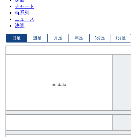
チャート
時系列
ニュース
決算
日足
週足
月足
年足
5分足
1分足
no data