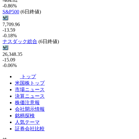
-464.02
-0.86%
S&P500
(6日終値)
7,709.96
-13.59
-0.18%
ナスダック総合
(6日終値)
26,348.35
-15.09
-0.06%
トップ
米国株トップ
市場ニュース
決算ニュース
株価注意報
会社開示情報
銘柄探検
人気テーマ
証券会社比較