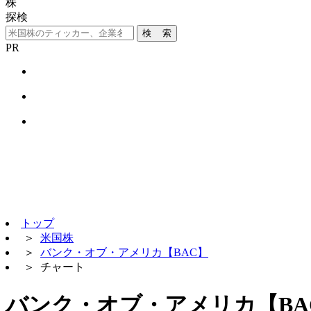
株
探検
検 索
PR
トップ
＞
米国株
＞
バンク・オブ・アメリカ【BAC】
＞
チャート
バンク・オブ・アメリカ【BA