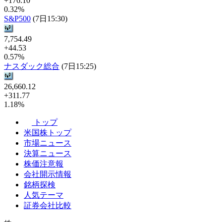
+176.10
0.32%
S&P500
(7日15:30)
7,754.49
+44.53
0.57%
ナスダック総合
(7日15:25)
26,660.12
+311.77
1.18%
トップ
米国株トップ
市場ニュース
決算ニュース
株価注意報
会社開示情報
銘柄探検
人気テーマ
証券会社比較