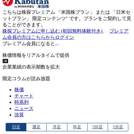
こちらは株探プレミアム 「
米国株プラン
」 または 「
日米セ
ットプラン
」
限定コンテンツ"
です。プランをご契約して見
ることができます。
株探プレミアムに申し込む
(初回無料体験付き)
プレミア
ム会員の方はこちらからログイン
プレミアム会員になると...
株価情報をリアルタイムで提供
企業業績の表示期数を拡大
限定コラムが読み放題
株価
チャート
時系列
ニュース
決算
日足
週足
月足
年足
5分足
1分足