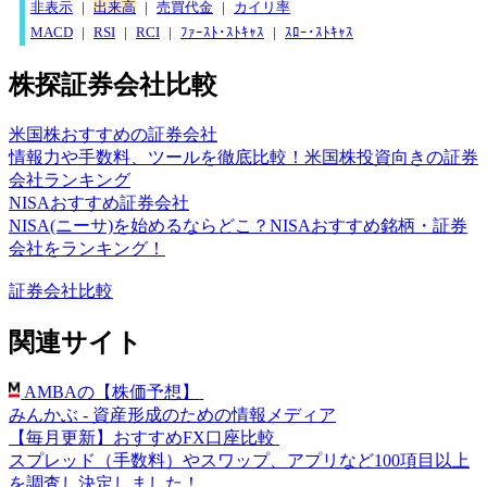
非表示
|
出来高
|
売買代金
|
カイリ率
MACD
|
RSI
|
RCI
|
ﾌｧｰｽﾄ･ｽﾄｷｬｽ
|
ｽﾛｰ･ｽﾄｷｬｽ
株探証券会社比較
米国株おすすめの証券会社
情報力や手数料、ツールを徹底比較！米国株投資向きの証券
会社ランキング
NISAおすすめ証券会社
NISA(ニーサ)を始めるならどこ？NISAおすすめ銘柄・証券
会社をランキング！
証券会社比較
関連サイト
AMBAの【株価予想】
みんかぶ - 資産形成のための情報メディア
【毎月更新】おすすめFX口座比較
スプレッド（手数料）やスワップ、アプリなど100項目以上
を調査し決定しました！