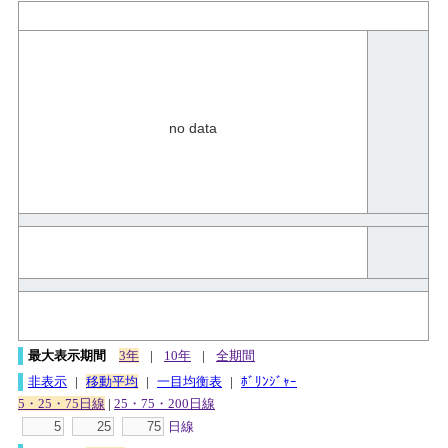
no data
最大表示期間
3年
|
10年
|
全期間
非表示
|
移動平均
|
一目均衡表
|
ﾎﾞﾘﾝｼﾞｬｰ
5・25・75日線
|
25・75・200日線
日線