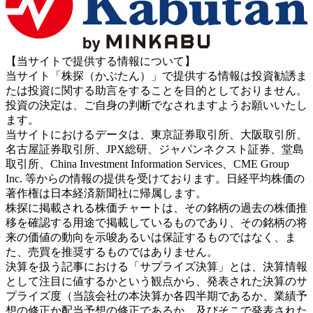
【当サイトで提供する情報について】
当サイト「株探（かぶたん）」で提供する情報は投資勧誘ま
たは投資に関する助言をすることを目的としておりません。
投資の決定は、ご自身の判断でなされますようお願いいたし
ます。
当サイトにおけるデータは、東京証券取引所、大阪取引所、
名古屋証券取引所、JPX総研、ジャパンネクスト証券、堂島
取引所、China Investment Information Services、CME Group
Inc. 等からの情報の提供を受けております。日経平均株価の
著作権は日本経済新聞社に帰属します。
株探に掲載される株価チャートは、その銘柄の過去の株価推
移を確認する用途で掲載しているものであり、その銘柄の将
来の価値の動向を示唆あるいは保証するものではなく、ま
た、売買を推奨するものではありません。
決算を扱う記事における「サプライズ決算」とは、決算情報
として注目に値するかという観点から、発表された決算のサ
プライズ度（当該会社の本決算か各四半期であるか、業績予
想の修正か配当予想の修正であるか、及びそこで発表された