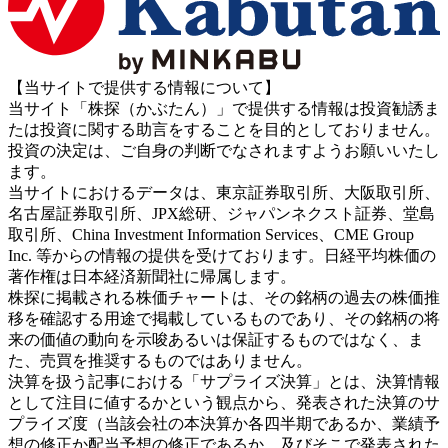
【当サイトで提供する情報について】
当サイト「株探（かぶたん）」で提供する情報は投資勧誘ま
たは投資に関する助言をすることを目的としておりません。
投資の決定は、ご自身の判断でなされますようお願いいたし
ます。
当サイトにおけるデータは、東京証券取引所、大阪取引所、
名古屋証券取引所、JPX総研、ジャパンネクスト証券、堂島
取引所、China Investment Information Services、CME Group
Inc. 等からの情報の提供を受けております。日経平均株価の
著作権は日本経済新聞社に帰属します。
株探に掲載される株価チャートは、その銘柄の過去の株価推
移を確認する用途で掲載しているものであり、その銘柄の将
来の価値の動向を示唆あるいは保証するものではなく、ま
た、売買を推奨するものではありません。
決算を扱う記事における「サプライズ決算」とは、決算情報
として注目に値するかという観点から、発表された決算のサ
プライズ度（当該会社の本決算か各四半期であるか、業績予
想の修正か配当予想の修正であるか、及びそこで発表された