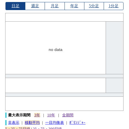
日足
週足
月足
年足
5分足
1分足
no data
最大表示期間
3年
|
10年
|
全期間
非表示
|
移動平均
|
一目均衡表
|
ﾎﾞﾘﾝｼﾞｬｰ
5・25・75日線
|
25・75・200日線