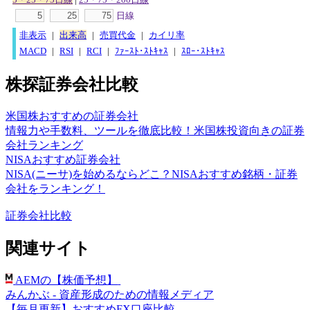
日線
非表示
|
出来高
|
売買代金
|
カイリ率
MACD
|
RSI
|
RCI
|
ﾌｧｰｽﾄ･ｽﾄｷｬｽ
|
ｽﾛｰ･ｽﾄｷｬｽ
株探証券会社比較
米国株おすすめの証券会社
情報力や手数料、ツールを徹底比較！米国株投資向きの証券
会社ランキング
NISAおすすめ証券会社
NISA(ニーサ)を始めるならどこ？NISAおすすめ銘柄・証券
会社をランキング！
証券会社比較
関連サイト
AEMの【株価予想】
みんかぶ - 資産形成のための情報メディア
【毎月更新】おすすめFX口座比較