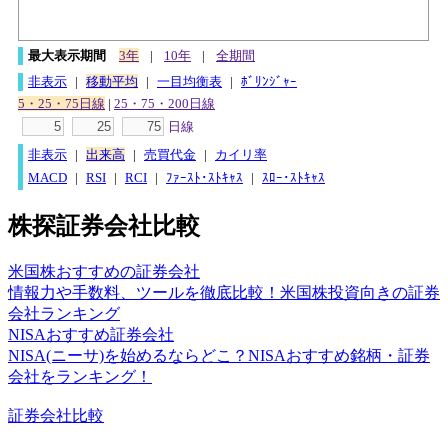
最大表示期間
3年
|
10年
|
全期間
非表示
|
移動平均
|
一目均衡表
|
ﾎﾞﾘﾝｼﾞｬｰ
5・25・75日線
|
25・75・200日線
日線
非表示
|
出来高
|
売買代金
|
カイリ率
MACD
|
RSI
|
RCI
|
ﾌｧｰｽﾄ･ｽﾄｷｬｽ
|
ｽﾛｰ･ｽﾄｷｬｽ
株探証券会社比較
米国株おすすめの証券会社
情報力や手数料、ツールを徹底比較！米国株投資向きの証券
会社ランキング
NISAおすすめ証券会社
NISA(ニーサ)を始めるならどこ？NISAおすすめ銘柄・証券
会社をランキング！
証券会社比較