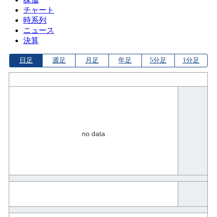
チャート
時系列
ニュース
決算
日足
週足
月足
年足
5分足
1分足
no data