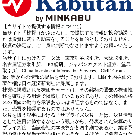
【当サイトで提供する情報について】
当サイト「株探（かぶたん）」で提供する情報は投資勧誘ま
たは投資に関する助言をすることを目的としておりません。
投資の決定は、ご自身の判断でなされますようお願いいたし
ます。
当サイトにおけるデータは、東京証券取引所、大阪取引所、
名古屋証券取引所、JPX総研、ジャパンネクスト証券、堂島
取引所、China Investment Information Services、CME Group
Inc. 等からの情報の提供を受けております。日経平均株価の
著作権は日本経済新聞社に帰属します。
株探に掲載される株価チャートは、その銘柄の過去の株価推
移を確認する用途で掲載しているものであり、その銘柄の将
来の価値の動向を示唆あるいは保証するものではなく、ま
た、売買を推奨するものではありません。
決算を扱う記事における「サプライズ決算」とは、決算情報
として注目に値するかという観点から、発表された決算のサ
プライズ度（当該会社の本決算か各四半期であるか、業績予
想の修正か配当予想の修正であるか、及びそこで発表された