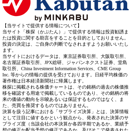
【当サイトで提供する情報について】
当サイト「株探（かぶたん）」で提供する情報は投資勧誘ま
たは投資に関する助言をすることを目的としておりません。
投資の決定は、ご自身の判断でなされますようお願いいたし
ます。
当サイトにおけるデータは、東京証券取引所、大阪取引所、
名古屋証券取引所、JPX総研、ジャパンネクスト証券、堂島
取引所、China Investment Information Services、CME Group
Inc. 等からの情報の提供を受けております。日経平均株価の
著作権は日本経済新聞社に帰属します。
株探に掲載される株価チャートは、その銘柄の過去の株価推
移を確認する用途で掲載しているものであり、その銘柄の将
来の価値の動向を示唆あるいは保証するものではなく、ま
た、売買を推奨するものではありません。
決算を扱う記事における「サプライズ決算」とは、決算情報
として注目に値するかという観点から、発表された決算のサ
プライズ度（当該会社の本決算か各四半期であるか、業績予
想の修正か配当予想の修正であるか、及びそこで発表された