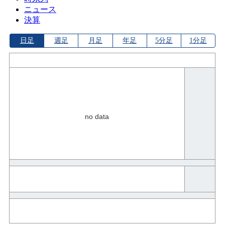
ニュース
決算
日足
週足
月足
年足
5分足
1分足
no data