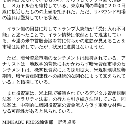
し、８万ドル台を維持している。東京時間の早朝に２００日
線に接近したものの上値を拒まれた。ただ、リバウンド相場
の流れは堅持している状況。
イラン側の回答に対してトランプ大統領が「受け入れ不可
能」と述べたことで、イラン情勢は依然として混迷してい
る。今週の米中首脳会談を前に何らかの道筋が見えることを
市場は期待していたが、状況に進展はないようだ。
ただ、暗号資産市場のセンチメントは維持されている。ア
ナリストは「地政学的背景にもかかわらず暗号資産市場のセ
ンチメントは、機関投資家による採用拡大、米規制環境改善
期待、暗号資産関連株への継続的な関心によって支えられて
いる」と指摘している。
また投資家は、米上院で審議されているデジタル資産規制
法案「クラリティ法案」の行方を引き続き注視している。同
法案は、中期的に機関投資家の資金流入を促す重要な材料に
なる可能性があると見られている。
MINKABU PRESS編集部 野沢卓美