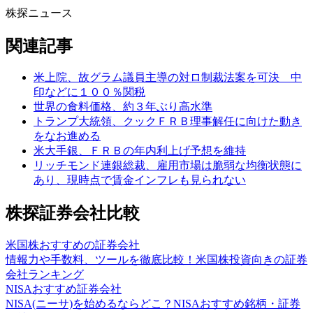
株探ニュース
関連記事
米上院、故グラム議員主導の対ロ制裁法案を可決 中
印などに１００％関税
世界の食料価格、約３年ぶり高水準
トランプ大統領、クックＦＲＢ理事解任に向けた動き
をなお進める
米大手銀、ＦＲＢの年内利上げ予想を維持
リッチモンド連銀総裁、雇用市場は脆弱な均衡状態に
あり、現時点で賃金インフレも見られない
株探証券会社比較
米国株おすすめの証券会社
情報力や手数料、ツールを徹底比較！米国株投資向きの証券
会社ランキング
NISAおすすめ証券会社
NISA(ニーサ)を始めるならどこ？NISAおすすめ銘柄・証券