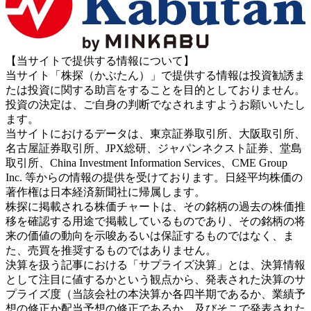
【当サイトで提供する情報について】
当サイト「株探（かぶたん）」で提供する情報は投資勧誘ま
たは投資に関する助言をすることを目的としておりません。
投資の決定は、ご自身の判断でなされますようお願いいたし
ます。
当サイトにおけるデータは、東京証券取引所、大阪取引所、
名古屋証券取引所、JPX総研、ジャパンネクスト証券、堂島
取引所、China Investment Information Services、CME Group
Inc. 等からの情報の提供を受けております。日経平均株価の
著作権は日本経済新聞社に帰属します。
株探に掲載される株価チャートは、その銘柄の過去の株価推
移を確認する用途で掲載しているものであり、その銘柄の将
来の価値の動向を示唆あるいは保証するものではなく、ま
た、売買を推奨するものではありません。
決算を扱う記事における「サプライズ決算」とは、決算情報
として注目に値するかという観点から、発表された決算のサ
プライズ度（当該会社の本決算か各四半期であるか、業績予
想の修正か配当予想の修正であるか、及びそこで発表された