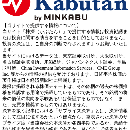
【当サイトで提供する情報について】
当サイト「株探（かぶたん）」で提供する情報は投資勧誘ま
たは投資に関する助言をすることを目的としておりません。
投資の決定は、ご自身の判断でなされますようお願いいたし
ます。
当サイトにおけるデータは、東京証券取引所、大阪取引所、
名古屋証券取引所、JPX総研、ジャパンネクスト証券、堂島
取引所、China Investment Information Services、CME Group
Inc. 等からの情報の提供を受けております。日経平均株価の
著作権は日本経済新聞社に帰属します。
株探に掲載される株価チャートは、その銘柄の過去の株価推
移を確認する用途で掲載しているものであり、その銘柄の将
来の価値の動向を示唆あるいは保証するものではなく、ま
た、売買を推奨するものではありません。
決算を扱う記事における「サプライズ決算」とは、決算情報
として注目に値するかという観点から、発表された決算のサ
プライズ度（当該会社の本決算か各四半期であるか、業績予
想の修正か配当予想の修正であるか、及びそこで発表された