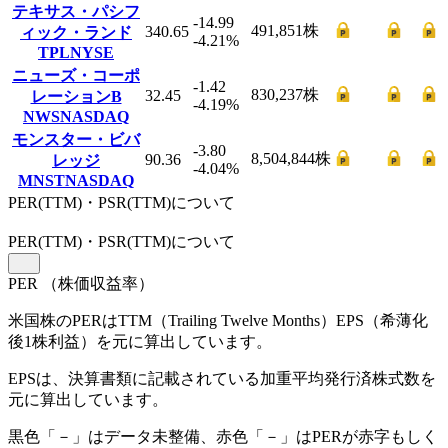
テキサス・パシフ
-14.99
491,851
株
340.65
ィック・ランド
-4.21
%
TPL
NYSE
ニューズ・コーポ
-1.42
830,237
株
32.45
レーションB
-4.19
%
NWS
NASDAQ
モンスター・ビバ
-3.80
8,504,844
株
90.36
レッジ
-4.04
%
MNST
NASDAQ
PER(TTM)・PSR(TTM)について
PER
(TTM)
・PSR
(TTM)
について
PER
（株価収益率）
米国株のPERはTTM（Trailing Twelve Months）EPS（希薄化
後1株利益）を元に算出しています。
EPSは、決算書類に記載されている加重平均発行済株式数を
元に算出しています。
黒色「－」はデータ未整備、赤色「
－
」はPERが赤字もしく