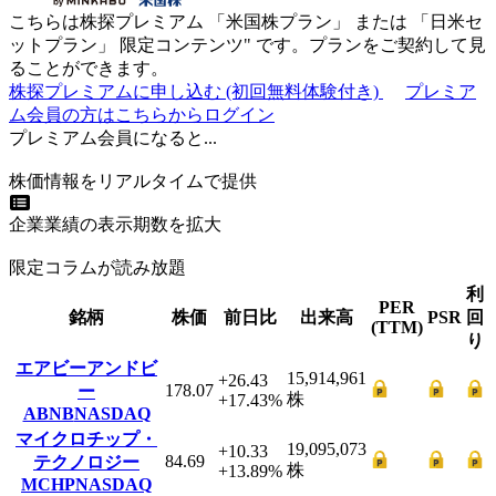
こちらは株探プレミアム 「
米国株プラン
」 または 「
日米セ
ットプラン
」
限定コンテンツ"
です。プランをご契約して見
ることができます。
株探プレミアムに申し込む
(初回無料体験付き)
プレミア
ム会員の方はこちらからログイン
プレミアム会員になると...
株価情報をリアルタイムで提供
企業業績の表示期数を拡大
限定コラムが読み放題
利
PER
銘柄
株価
前日比
出来高
PSR
回
(TTM)
り
エアビーアンドビ
15,914,961
+26.43
178.07
ー
株
+17.43
%
ABNB
NASDAQ
マイクロチップ・
19,095,073
+10.33
84.69
テクノロジー
株
+13.89
%
MCHP
NASDAQ