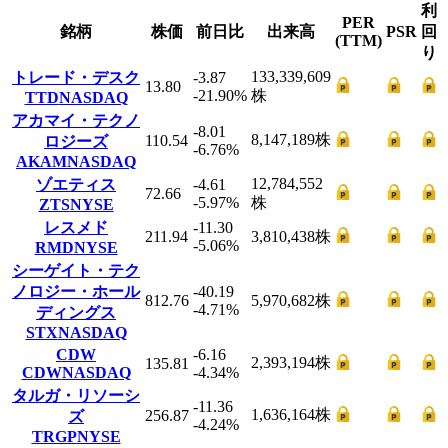
利
PER
銘柄
株価
前日比
出来高
PSR
回
(TTM)
り
133,339,609
トレード・デスク
-3.87
13.80
-21.90
%
株
TTD
NASDAQ
アカマイ・テクノ
-8.01
8,147,189
株
110.54
ロジーズ
-6.76
%
AKAM
NASDAQ
12,784,552
ゾエティス
-4.61
72.66
-5.97
%
株
ZTS
NYSE
レスメド
-11.30
211.94
3,810,438
株
-5.06
%
RMD
NYSE
シーゲイト・テク
ノロジー・ホール
-40.19
812.76
5,970,682
株
-4.71
%
ディングス
STX
NASDAQ
CDW
-6.16
2,393,194
株
135.81
CDW
NASDAQ
-4.34
%
タルガ・リソーシ
-11.36
1,636,164
株
256.87
ズ
-4.24
%
TRGP
NYSE