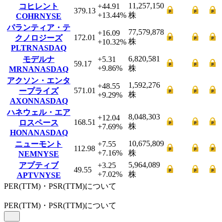
11,257,150
コヒレント
+44.91
379.13
+13.44
%
株
COHR
NYSE
パランティア・テ
77,579,878
+16.09
172.01
クノロジーズ
株
+10.32
%
PLTR
NASDAQ
6,820,581
モデルナ
+5.31
59.17
+9.86
%
株
MRNA
NASDAQ
アクソン・エンタ
1,592,276
+48.55
571.01
ープライズ
株
+9.29
%
AXON
NASDAQ
ハネウェル・エア
8,048,303
+12.04
168.51
ロスペース
株
+7.69
%
HONA
NASDAQ
10,675,809
ニューモント
+7.55
112.98
+7.16
%
株
NEM
NYSE
5,964,089
アプティブ
+3.25
49.55
+7.02
%
株
APTV
NYSE
PER(TTM)・PSR(TTM)について
PER
(TTM)
・PSR
(TTM)
について