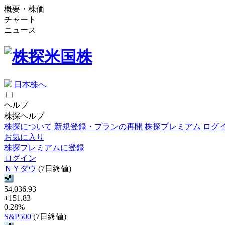
概要・株価
チャート
ニュース
日本株へ
ヘルプ
株探ヘルプ
株探について
新規登録・プランの再開
株探プレミアム
ログ
お気に入り
株探プレミアムに登録
ログイン
ＮＹダウ
(7日終値)
54,036.93
+151.83
0.28%
S&P500
(7日終値)