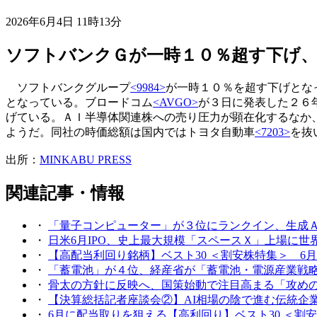
2026年6月4日 11時13分
ソフトバンクＧが一時１０％超す下げ
ソフトバンクグループ
<9984>
が一時１０％を超す下げとな
となっている。ブロードコム
<AVGO>
が３日に発表した２６
げている。ＡＩ半導体関連株への売り圧力が顕在化するなか
ようだ。同社の時価総額は国内ではトヨタ自動車
<7203>
を抜
出所：
MINKABU PRESS
関連記事・情報
・
「量子コンピューター」が３位にランクイン、生成ＡＩ時代
・
日米6月IPO、史上最大規模「スペースＸ」上場に世界の視線
・
【高配当利回り銘柄】ベスト30 ＜割安株特集＞ 6月
・
「蓄電池」が４位、経産省が「蓄電池・電源産業戦略」発
・
骨太の方針に反映へ、国策始動で注目高まる「攻めの予防医療
・
【決算総括記者座談会②】AI相場の陰で進む伝統企業の復活
・
6月に配当取りを狙える【高利回り】ベスト30 ＜割安株特集