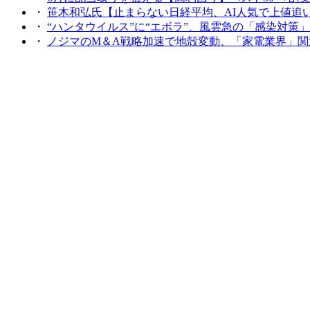
・
笹木和弘氏【止まらない日経平均、AI人気で上値追いどこま
・
“ハンタウイルス”に“エボラ”、風雲急の「感染対策」関連株
・
ノジマのM＆A戦略加速で地殻変動、「家電業界」関連株が本