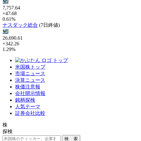
7,757.64
+47.68
0.61%
ナスダック総合
(7日終値)
26,690.61
+342.26
1.29%
トップ
米国株トップ
市場ニュース
決算ニュース
株価注意報
会社開示情報
銘柄探検
人気テーマ
証券会社比較
株
探検
検 索