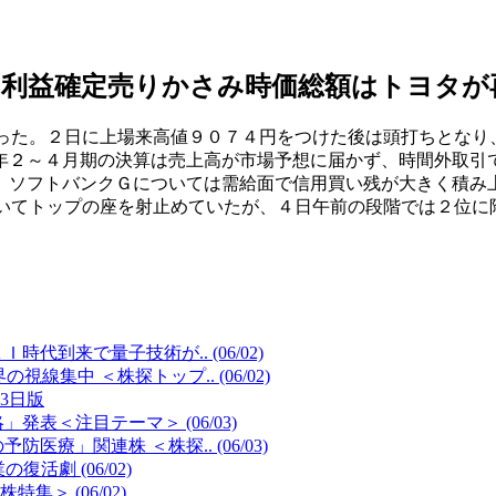
、利益確定売りかさみ時価総額はトヨタが
った。２日に上場来高値９０７４円をつけた後は頭打ちとなり
年２～４月期の決算は売上高が市場予想に届かず、時間外取引
、ソフトバンクＧについては需給面で信用買い残が大きく積み
いてトップの座を射止めていたが、４日午前の段階では２位に
到来で量子技術が.. (06/02)
集中 ＜株探トップ.. (06/02)
3日版
表＜注目テーマ＞ (06/03)
」関連株 ＜株探.. (06/03)
劇 (06/02)
＞ (06/02)