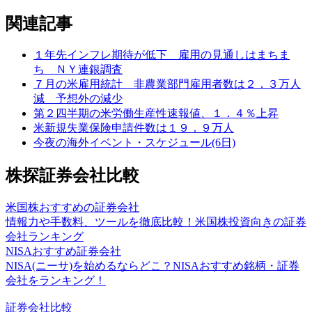
関連記事
１年先インフレ期待が低下 雇用の見通しはまちま
ち ＮＹ連銀調査
７月の米雇用統計 非農業部門雇用者数は２．３万人
減 予想外の減少
第２四半期の米労働生産性速報値、１．４％上昇
米新規失業保険申請件数は１９．９万人
今夜の海外イベント・スケジュール(6日)
株探証券会社比較
米国株おすすめの証券会社
情報力や手数料、ツールを徹底比較！米国株投資向きの証券
会社ランキング
NISAおすすめ証券会社
NISA(ニーサ)を始めるならどこ？NISAおすすめ銘柄・証券
会社をランキング！
証券会社比較