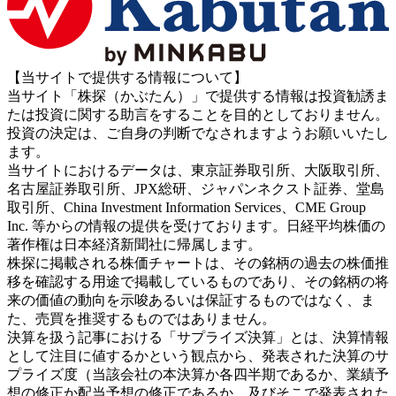
【当サイトで提供する情報について】
当サイト「株探（かぶたん）」で提供する情報は投資勧誘ま
たは投資に関する助言をすることを目的としておりません。
投資の決定は、ご自身の判断でなされますようお願いいたし
ます。
当サイトにおけるデータは、東京証券取引所、大阪取引所、
名古屋証券取引所、JPX総研、ジャパンネクスト証券、堂島
取引所、China Investment Information Services、CME Group
Inc. 等からの情報の提供を受けております。日経平均株価の
著作権は日本経済新聞社に帰属します。
株探に掲載される株価チャートは、その銘柄の過去の株価推
移を確認する用途で掲載しているものであり、その銘柄の将
来の価値の動向を示唆あるいは保証するものではなく、ま
た、売買を推奨するものではありません。
決算を扱う記事における「サプライズ決算」とは、決算情報
として注目に値するかという観点から、発表された決算のサ
プライズ度（当該会社の本決算か各四半期であるか、業績予
想の修正か配当予想の修正であるか、及びそこで発表された