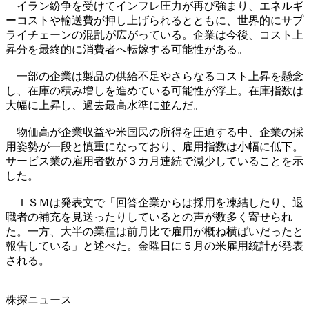
イラン紛争を受けてインフレ圧力が再び強まり、エネルギ
ーコストや輸送費が押し上げられるとともに、世界的にサプ
ライチェーンの混乱が広がっている。企業は今後、コスト上
昇分を最終的に消費者へ転嫁する可能性がある。
一部の企業は製品の供給不足やさらなるコスト上昇を懸念
し、在庫の積み増しを進めている可能性が浮上。在庫指数は
大幅に上昇し、過去最高水準に並んだ。
物価高が企業収益や米国民の所得を圧迫する中、企業の採
用姿勢が一段と慎重になっており、雇用指数は小幅に低下。
サービス業の雇用者数が３カ月連続で減少していることを示
した。
ＩＳＭは発表文で「回答企業からは採用を凍結したり、退
職者の補充を見送ったりしているとの声が数多く寄せられ
た。一方、大半の業種は前月比で雇用が概ね横ばいだったと
報告している」と述べた。金曜日に５月の米雇用統計が発表
される。
株探ニュース