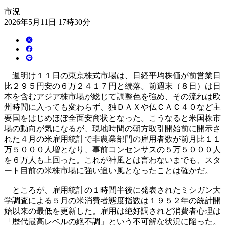
市況
2026年5月11日 17時30分
週明け１１日の東京株式市場は、日経平均株価が前営業日
比２９５円安の６万２４１７円と続落。前週末（８日）は日
本を含むアジア株市場が総じて調整色を強め、その流れは欧
州時間に入っても変わらず、独ＤＡＸや仏ＣＡＣ４０など主
要国をはじめほぼ全面安商状となった。こうなると米国株市
場の動向が気になるが、現地時間の朝方取引開始前に開示さ
れた４月の米雇用統計で非農業部門の雇用者数が前月比１１
万５０００人増となり、事前コンセンサスの５万５０００人
を６万人も上回った。これが神風とは言わないまでも、スタ
ート目前の米株市場に強い追い風となったことは確かだ。
ところが、雇用統計の１時間半後に発表されたミシガン大
学調査による５月の米消費者態度指数は１９５２年の統計開
始以来の最低を更新した。雇用は絶好調されど消費者心理は
「歴代最高レベルの絶不調」という不可解な状況に陥った。