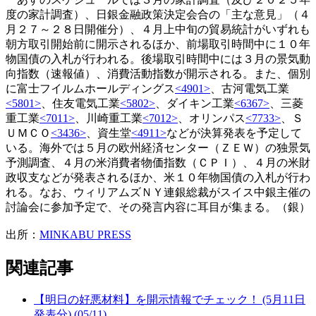
度の家計調査）、日銀金融政策決定会合の「主な意見」（４
月２７～２８日開催分）、４月上中旬の貿易統計がいずれも
朝方取引開始前に開示されるほか、前場取引時間中に１０年
物国債の入札が行われる。後場取引時間中には３月の景気動
向指数（速報値）、消費活動指数が開示される。また、個別
に富士フイルムホールディングス
<4901>
、古河電気工業
<5801>
、住友電気工業
<5802>
、ダイキン工業
<6367>
、三菱
重工業
<7011>
、川崎重工業
<7012>
、オリンパス
<7733>
、Ｓ
ＵＭＣＯ
<3436>
、資生堂
<4911>
などが決算発表を予定して
いる。海外では５月の欧州経済センター（ＺＥＷ）の独景気
予測調査、４月の米消費者物価指数（ＣＰＩ）、４月の米財
政収支などが発表されるほか、米１０年物国債の入札が行わ
れる。なお、ウィリアムズＮＹ連銀総裁がスイス中銀主催の
討論会に参加予定で、その発言内容に耳目が集まる。（銀）
出所：
MINKABU PRESS
関連記事
【明日の好悪材料】を開示情報でチェック！ (5月11日
発表分) (05/11)