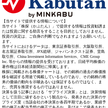
【当サイトで提供する情報について】
当サイト「株探（かぶたん）」で提供する情報は投資勧誘ま
たは投資に関する助言をすることを目的としておりません。
投資の決定は、ご自身の判断でなされますようお願いいたし
ます。
当サイトにおけるデータは、東京証券取引所、大阪取引所、
名古屋証券取引所、JPX総研、ジャパンネクスト証券、堂島
取引所、China Investment Information Services、CME Group
Inc. 等からの情報の提供を受けております。日経平均株価の
著作権は日本経済新聞社に帰属します。
株探に掲載される株価チャートは、その銘柄の過去の株価推
移を確認する用途で掲載しているものであり、その銘柄の将
来の価値の動向を示唆あるいは保証するものではなく、ま
た、売買を推奨するものではありません。
決算を扱う記事における「サプライズ決算」とは、決算情報
として注目に値するかという観点から、発表された決算のサ
プライズ度（当該会社の本決算か各四半期であるか、業績予
想の修正か配当予想の修正であるか、及びそこで発表された