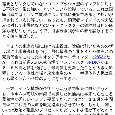
需要とリンクしていないコストプッシュ型のインフレに対す
る不満が非常に強い、ということを投影している。これは国
民目線ではトランプ関税について既に失策であるとの烙印が
押されているに等しい。もっとも、消費者マインドの冷え込
みに対して半導体などのハイテクセクターの銘柄群は何の痛
痒も感じなかったようで、引き続き我が世の春を謳歌するご
とく値を飛ばした。
きょうの東京市場における主役は、陰線は引いたもののザ
ラ場に上場来高値をつけ、歴代最高の１兆８４００億円台の
売買代金をこなしたキオクシアホールディングス
<285A>
だ
が、これは前週末の米株市場でサンディスク
<SNDK>
が１
６．６％高と値を飛ばし、最高値を更新したことが大きく影
響している。米株市場と東京市場のＡＩ・半導体株人気は良
くも悪くも合わせ鏡のようになってきた。
一方、イラン情勢が今後どういう形で収束に向かおうと
も、ホルムズ海峡の封鎖で高騰した原油高は本来なら起こる
蓋然性が乏しいインフレ要因であったわけで、１１月の中間
選挙で共和党の大敗を既定路線化させている。しかし、難し
いのは政治が混乱のプロセスをたどっても株価が下がるかと