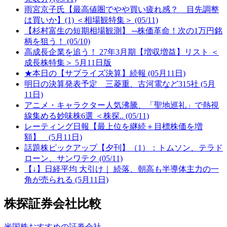
雨宮京子氏【最高値圏でやや買い疲れ感？ 目先調整
は買いか】(1) ＜相場観特集＞ (05/11)
【杉村富生の短期相場観測】 ─株価革命！次の1万円銘
柄を狙う！ (05/10)
高成長企業を追う！ 27年3月期【増収増益】リスト ＜
成長株特集＞ 5月11日版
★本日の【サプライズ決算】続報 (05月11日)
明日の決算発表予定 三菱重、古河電など315社 (5月
11日)
アニメ・キャラクター人気沸騰、「聖地巡礼」で熱視
線集める妙味株6選 ＜株探.. (05/11)
レーティング日報【最上位を継続＋目標株価を増
額】 (5月11日)
話題株ピックアップ【夕刊】（1）：トムソン、テラド
ローン、サンワテク (05/11)
【↓】日経平均 大引け｜ 続落、朝高も半導体主力の一
角が売られる (5月11日)
株探証券会社比較
米国株おすすめの証券会社