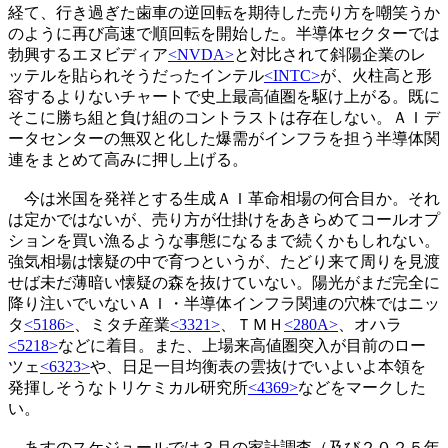
経て、行き過ぎた歯車の逆回転を期待した売り方を嘲笑うか
のように再び高速で順回転を開始した。半導体セクターでは
勃興するエヌビディア
<NVDA>
と対比されて斜陽企業のレ
ッテルを貼られそうだったインテル
<INTC>
が、火柱高と形
容するよりないチャートで史上最高値圏を駆け上がる。既に
そこに勝ち組と負け組のコントラストは存在しない。ＡＩデ
ータセンターの無双と化した爆需がインフラを担う半導体関
連をまとめて高みに押し上げる。
今は米国を発祥とする生成ＡＩ革命相場の何合目か。それ
は定かではないが、売り方が仕掛けをあきらめてコールオプ
ションを買い漁るような事態になるまで続くかもしれない。
強気相場は懐疑の中で育つというが、たどり来て周りを見渡
せば未だ薄暗い懐疑の森を抜けていない。陽光がまだ完全に
降り注いでいないＡＩ・半導体インフラ関連の穴株ではニッ
タ
<5186>
、ミタチ産業
<3321>
、ＴＭＨ
<280A>
、オハラ
<5218>
などに着目。また、上場来高値圏突入が目前のロー
ツェ
<6323>
や、日足一目均衡表の雲抜けでいよいよ本領を
発揮しそうなトリケミカル研究所
<4369>
などをマークした
い。
あすのスケジュールでは３月の家計調査（及び２０２５年