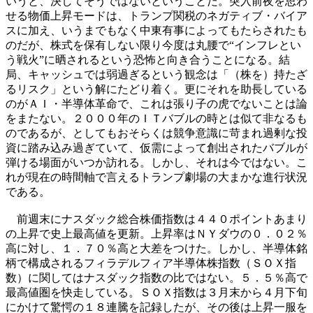
いうと、決してそうではないということだ。突入前夜を思わ
せる物価上昇モードは、トランプ関税のネガティブ・バイア
スに加え、いうまでもなく中東有事によってもたらされたも
のだが、株式を保有しない限り今度は丸腰で“インフレとい
う戦火”に晒されるという恐怖と向き合うことになる。結
局、キャッシュでは弱過ぎるという観念は「（株を）持たざ
るリスク」という解にたどり着く。更にそれを助長している
のがＡＩ・半導体革命で、これは張り子の虎でないことは論
をまたない。２０００年のＩＴバブルの時とは似て非なるも
のであるが、としてもおそらくは競争意識に苛まれ過剰な投
資に踏み込み過ぎていて、仮需によって創出されたバブルが
弾ける場面がいつか訪れる。しかし、それは今ではない。こ
れが現在の時間軸で言えるトランプ劇場の大まかな進行状況
である。
前週末にナスダック総合株価指数は４４０ポイントあまり
の上昇で史上最高値を更新。上昇率はＮＹダウの０．０２％
高に対し、１．７０％高と大差をつけた。しかし、半導体銘
柄で構成されるフィラデルフィア半導体株指数（ＳＯＸ指
数）に関してはナスダック指数の比ではない。５．５％高で
最高値圏を快走している。ＳＯＸ指数は３月末から４月下旬
にかけて驚愕の１８連騰を記録したが、その後は上昇一服を