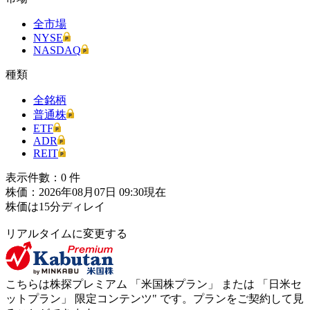
全市場
NYSE
NASDAQ
種類
全銘柄
普通株
ETF
ADR
REIT
表示件數：
0
件
株価：2026年08月07日 09:30現在
株価は15分ディレイ
リアルタイムに変更する
こちらは株探プレミアム 「
米国株プラン
」 または 「
日米セ
ットプラン
」
限定コンテンツ"
です。プランをご契約して見