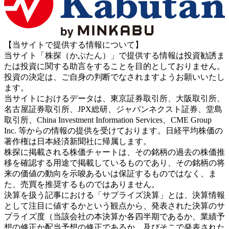
【当サイトで提供する情報について】
当サイト「株探（かぶたん）」で提供する情報は投資勧誘ま
たは投資に関する助言をすることを目的としておりません。
投資の決定は、ご自身の判断でなされますようお願いいたし
ます。
当サイトにおけるデータは、東京証券取引所、大阪取引所、
名古屋証券取引所、JPX総研、ジャパンネクスト証券、堂島
取引所、China Investment Information Services、CME Group
Inc. 等からの情報の提供を受けております。日経平均株価の
著作権は日本経済新聞社に帰属します。
株探に掲載される株価チャートは、その銘柄の過去の株価推
移を確認する用途で掲載しているものであり、その銘柄の将
来の価値の動向を示唆あるいは保証するものではなく、ま
た、売買を推奨するものではありません。
決算を扱う記事における「サプライズ決算」とは、決算情報
として注目に値するかという観点から、発表された決算のサ
プライズ度（当該会社の本決算か各四半期であるか、業績予
想の修正か配当予想の修正であるか、及びそこで発表された