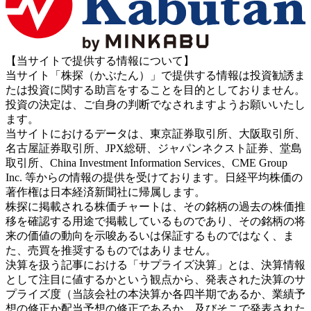
【当サイトで提供する情報について】
当サイト「株探（かぶたん）」で提供する情報は投資勧誘ま
たは投資に関する助言をすることを目的としておりません。
投資の決定は、ご自身の判断でなされますようお願いいたし
ます。
当サイトにおけるデータは、東京証券取引所、大阪取引所、
名古屋証券取引所、JPX総研、ジャパンネクスト証券、堂島
取引所、China Investment Information Services、CME Group
Inc. 等からの情報の提供を受けております。日経平均株価の
著作権は日本経済新聞社に帰属します。
株探に掲載される株価チャートは、その銘柄の過去の株価推
移を確認する用途で掲載しているものであり、その銘柄の将
来の価値の動向を示唆あるいは保証するものではなく、ま
た、売買を推奨するものではありません。
決算を扱う記事における「サプライズ決算」とは、決算情報
として注目に値するかという観点から、発表された決算のサ
プライズ度（当該会社の本決算か各四半期であるか、業績予
想の修正か配当予想の修正であるか、及びそこで発表された