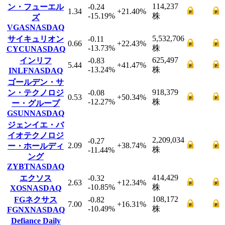
114,237
ン・フューエル
-0.24
1.34
+21.40
%
-15.19
%
株
ズ
VGAS
NASDAQ
5,532,706
サイキュリオン
-0.11
0.66
+22.43
%
-13.73
%
株
CYCU
NASDAQ
625,497
インリフ
-0.83
5.44
+41.47
%
-13.24
%
株
INLF
NASDAQ
ゴールデン・サ
918,379
ン・テクノロジ
-0.08
0.53
+50.34
%
-12.27
%
株
ー・グループ
GSUN
NASDAQ
ジェンイエ・バ
イオテクノロジ
2,209,034
-0.27
2.09
+38.74
%
ー・ホールディ
株
-11.44
%
ング
ZYBT
NASDAQ
414,429
エクソス
-0.32
2.63
+12.34
%
-10.85
%
株
XOS
NASDAQ
108,172
FGネクサス
-0.82
7.00
+16.31
%
-10.49
%
株
FGNX
NASDAQ
Defiance Daily