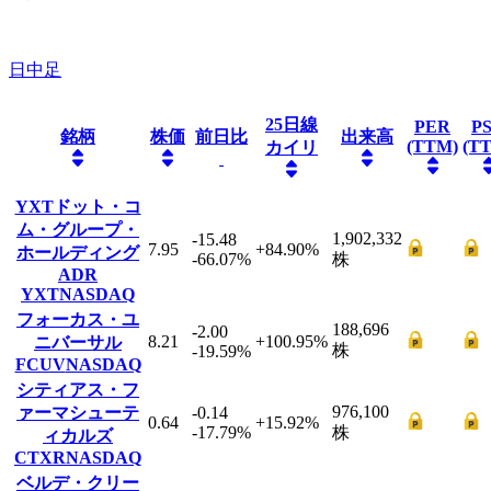
日中足
25日線
PER
P
銘柄
株価
前日比
出来高
(TTM)
(T
カイリ
YXTドット・コ
ム・グループ・
1,902,332
-15.48
7.95
+84.90
%
ホールディング
-66.07
%
株
ADR
YXT
NASDAQ
フォーカス・ユ
188,696
-2.00
8.21
+100.95
%
ニバーサル
株
-19.59
%
FCUV
NASDAQ
シティアス・フ
976,100
ァーマシューテ
-0.14
0.64
+15.92
%
-17.79
%
株
ィカルズ
CTXR
NASDAQ
ベルデ・クリー