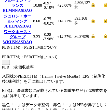
ブルーミン・ブ
2,806,127
-0.97
10.88
+25.00
%
ランズ
株
-8.19
%
BLMN
NASDAQ
ジュロン・ホー
393,168
-0.75
8.60
+14.77
%
ルディング
株
-8.02
%
JLHL
NASDAQ
ワークホース・
-0.28
36,379
株
3.23
+14.37
%
グループ
-7.98
%
WKHS
NASDAQ
PER(TTM)・PSR(TTM)について
PER
(TTM)
・PSR
(TTM)
について
PER
（株価収益率）
米国株のPERはTTM（Trailing Twelve Months）EPS（希薄化
後1株利益）を元に算出しています。
EPSは、決算書類に記載されている加重平均発行済株式数を
元に算出しています。
黒色「－」はデータ未整備、赤色「
－
」はPERが赤字もしく
は損益トントンであることを示しています。