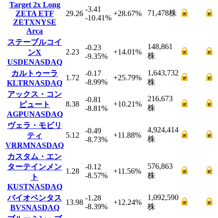
Target 2x Long
-3.41
71,478
株
ZETA ETF
29.26
+28.67
%
-10.41
%
ZETX
NYSE
Arca
ステーブルコイ
148,861
-0.23
2.23
+14.01
%
ンX
株
-9.35
%
USDE
NASDAQ
1,643,732
カルトゥーラ
-0.17
1.72
+25.79
%
-8.99
%
株
KLTR
NASDAQ
アックス・コン
216,673
-0.81
8.38
+10.21
%
ピュート
株
-8.81
%
AGPU
NASDAQ
ヴェラ・モビリ
4,924,414
-0.49
5.12
+11.88
%
ティ
株
-8.73
%
VRRM
NASDAQ
カスタム・エン
576,863
ターテインメン
-0.12
1.28
+11.56
%
-8.57
%
株
ト
KUST
NASDAQ
1,092,590
バイオベンタス
-1.28
13.98
+12.24
%
-8.39
%
株
BVS
NASDAQ