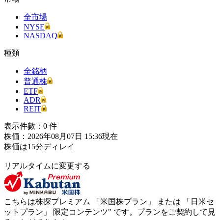
全市場
NYSE
NASDAQ
種類
全銘柄
普通株
ETF
ADR
REIT
表示件數：
0
件
株価：2026年08月07日 15:36現在
株価は15分ディレイ
リアルタイムに変更する
こちらは株探プレミアム 「
米国株プラン
」 または 「
日米セ
ットプラン
」
限定コンテンツ"
です。プランをご契約して見