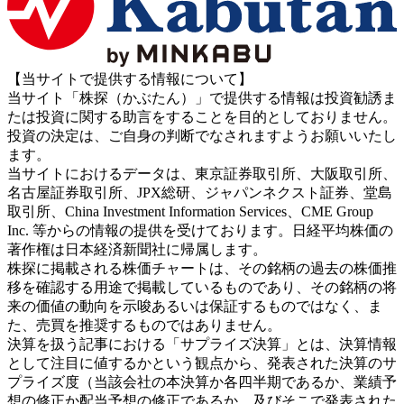
【当サイトで提供する情報について】
当サイト「株探（かぶたん）」で提供する情報は投資勧誘ま
たは投資に関する助言をすることを目的としておりません。
投資の決定は、ご自身の判断でなされますようお願いいたし
ます。
当サイトにおけるデータは、東京証券取引所、大阪取引所、
名古屋証券取引所、JPX総研、ジャパンネクスト証券、堂島
取引所、China Investment Information Services、CME Group
Inc. 等からの情報の提供を受けております。日経平均株価の
著作権は日本経済新聞社に帰属します。
株探に掲載される株価チャートは、その銘柄の過去の株価推
移を確認する用途で掲載しているものであり、その銘柄の将
来の価値の動向を示唆あるいは保証するものではなく、ま
た、売買を推奨するものではありません。
決算を扱う記事における「サプライズ決算」とは、決算情報
として注目に値するかという観点から、発表された決算のサ
プライズ度（当該会社の本決算か各四半期であるか、業績予
想の修正か配当予想の修正であるか、及びそこで発表された