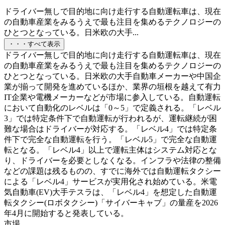
ドライバー無しで目的地に向け走行する自動運転車は、現在
の自動車産業をみるうえで最も注目を集めるテクノロジーの
ひとつとなっている。日米欧の大手...
・・・すべて表示
ドライバー無しで目的地に向け走行する自動運転車は、現在
の自動車産業をみるうえで最も注目を集めるテクノロジーの
ひとつとなっている。日米欧の大手自動車メーカーや中国企
業が揃って開発を進めているほか、業界の垣根を越えて有力
IT企業や電機メーカーなどが市場に参入している。自動運転
において自動化のレベルは「0～5」で定義される。「レベル
3」では特定条件下で自動運転が行われるが、運転継続が困
難な場合はドライバーが対応する。「レベル4」では特定条
件下で完全な自動運転を行う。「レベル5」で完全な自動運
転となる。「レベル4」以上で運転主体はシステム対応とな
り、ドライバーを必要としなくなる。インフラや法律の整備
などの課題は残るものの、すでに海外では自動運転タクシー
による「レベル4」サービスが実用化され始めている。米電
気自動車(EV)大手テスラは、「レベル4」を想定した自動運
転タクシー(ロボタクシー)「サイバーキャブ」の量産を2026
年4月に開始すると発表している。
市場