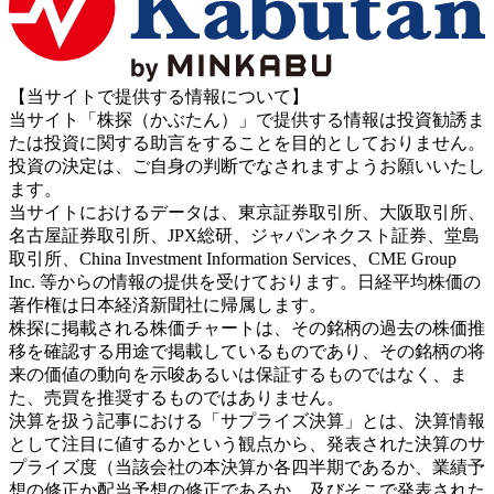
【当サイトで提供する情報について】
当サイト「株探（かぶたん）」で提供する情報は投資勧誘ま
たは投資に関する助言をすることを目的としておりません。
投資の決定は、ご自身の判断でなされますようお願いいたし
ます。
当サイトにおけるデータは、東京証券取引所、大阪取引所、
名古屋証券取引所、JPX総研、ジャパンネクスト証券、堂島
取引所、China Investment Information Services、CME Group
Inc. 等からの情報の提供を受けております。日経平均株価の
著作権は日本経済新聞社に帰属します。
株探に掲載される株価チャートは、その銘柄の過去の株価推
移を確認する用途で掲載しているものであり、その銘柄の将
来の価値の動向を示唆あるいは保証するものではなく、ま
た、売買を推奨するものではありません。
決算を扱う記事における「サプライズ決算」とは、決算情報
として注目に値するかという観点から、発表された決算のサ
プライズ度（当該会社の本決算か各四半期であるか、業績予
想の修正か配当予想の修正であるか、及びそこで発表された