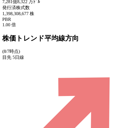
7,281億8,322
万ﾄﾞﾙ
発行済株式数
1,398,308,677
株
PBR
1.00
倍
株価トレンド平均線方向
(8/7時点)
目先
5日線