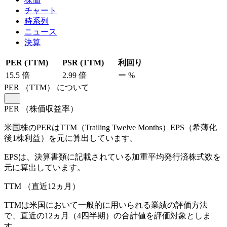
チャート
時系列
ニュース
決算
PER (TTM)
PSR (TTM)
利回り
15.5
倍
2.99
倍
ー
%
PER
（TTM）
について
PER
（株価収益率）
米国株のPERはTTM（Trailing Twelve Months）EPS（希薄化
後1株利益）を元に算出しています。
EPSは、決算書類に記載されている加重平均発行済株式数を
元に算出しています。
TTM
（直近12ヵ月）
TTMは米国において一般的に用いられる業績の評価方法
で、直近の12ヵ月（4四半期）の合計値を評価対象としま
す。