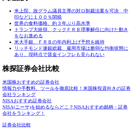
米上院、故グラム議員主導の対ロ制裁法案を可決 中
印などに１００％関税
世界の食料価格、約３年ぶり高水準
トランプ大統領、クックＦＲＢ理事解任に向けた動き
をなお進める
米大手銀、ＦＲＢの年内利上げ予想を維持
リッチモンド連銀総裁、雇用市場は脆弱な均衡状態に
あり、現時点で賃金インフレも見られない
株探証券会社比較
米国株おすすめの証券会社
情報力や手数料、ツールを徹底比較！米国株投資向きの証券
会社ランキング
NISAおすすめ証券会社
NISA(ニーサ)を始めるならどこ？NISAおすすめ銘柄・証券
会社をランキング！
証券会社比較