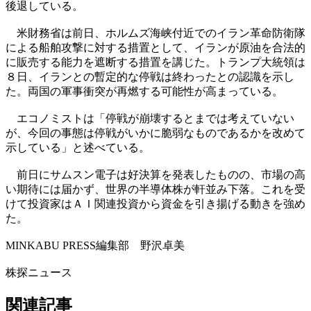
後退している。
米財務省は前日、ホルムズ海峡付近でのイラン革命防衛隊
による船舶攻撃に対する措置として、イランが原油を合法的
に販売する能力を遮断する措置を講じた。トランプ大統領は
８日、イランとの暫定的な停戦は終わったとの認識を示し
た。両国の軍事衝突が再燃する可能性が高まっている。
エコノミストは「停戦が崩壊するとまでは考えていない
が、今回の事態は停戦がいかに脆弱なものであるかを改めて
示している」と述べている。
前日にサムスン電子は好決算を発表したものの、市場の高
い期待には届かず、世界の半導体株が軒並み下落。これを受
けて投資家はＡＩ関連投資から資金を引き揚げる動きを強め
た。
MINKABU PRESS編集部 野沢卓美
株探ニュース
関連記事