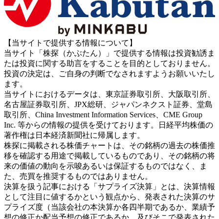
【当サイトで提供する情報について】
当サイト「株探（かぶたん）」で提供する情報は投資勧誘ま
たは投資に関する助言をすることを目的としておりません。
投資の決定は、ご自身の判断でなされますようお願いいたし
ます。
当サイトにおけるデータは、東京証券取引所、大阪取引所、
名古屋証券取引所、JPX総研、ジャパンネクスト証券、堂島
取引所、China Investment Information Services、CME Group
Inc. 等からの情報の提供を受けております。日経平均株価の
著作権は日本経済新聞社に帰属します。
株探に掲載される株価チャートは、その銘柄の過去の株価推
移を確認する用途で掲載しているものであり、その銘柄の将
来の価値の動向を示唆あるいは保証するものではなく、ま
た、売買を推奨するものではありません。
決算を扱う記事における「サプライズ決算」とは、決算情報
として注目に値するかという観点から、発表された決算のサ
プライズ度（当該会社の本決算か各四半期であるか、業績予
想の修正か配当予想の修正であるか、及びそこで発表された