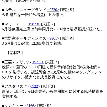
今期配当を10円増額修正。
■ホテル、ニューグランド
<9720>
[東証Ｓ]
今期経常を一転19％増益に上方修正。
■マミーマート
<9823>
[東証Ｓ]
6月既存店売上高は前年同月比2.2％増と増収基調が続いた。
■吉野家ホールディングス
<9861>
[東証Ｐ]
3-5月期(1Q)経常は2.3倍増益で着地。
【悪材料】 ――――――――――――
■三菱マテリアル
<5711>
[東証Ｐ]
総額700億円のユーロ円建て新株予約権付社債(転換社債＝
CB)を発行する。調達資金は2次原料の精錬やタングステン
のリサイクル拡大など成長投資に充てる。
■アスタリスク
<6522>
[東証Ｇ]
東証と日証金が9日売買分から信用取引に関する臨時措置を
実施する。
■タカキュー
<8166>
[東証Ｓ]