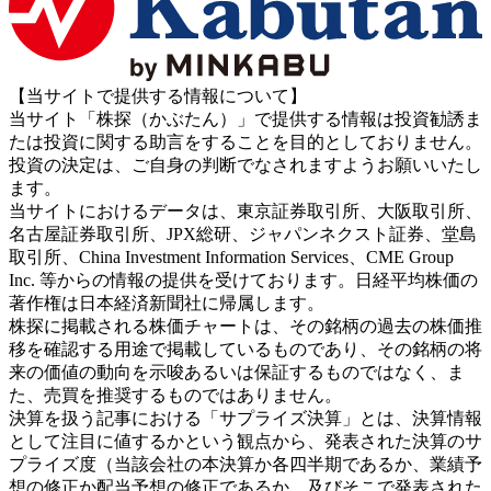
【当サイトで提供する情報について】
当サイト「株探（かぶたん）」で提供する情報は投資勧誘ま
たは投資に関する助言をすることを目的としておりません。
投資の決定は、ご自身の判断でなされますようお願いいたし
ます。
当サイトにおけるデータは、東京証券取引所、大阪取引所、
名古屋証券取引所、JPX総研、ジャパンネクスト証券、堂島
取引所、China Investment Information Services、CME Group
Inc. 等からの情報の提供を受けております。日経平均株価の
著作権は日本経済新聞社に帰属します。
株探に掲載される株価チャートは、その銘柄の過去の株価推
移を確認する用途で掲載しているものであり、その銘柄の将
来の価値の動向を示唆あるいは保証するものではなく、ま
た、売買を推奨するものではありません。
決算を扱う記事における「サプライズ決算」とは、決算情報
として注目に値するかという観点から、発表された決算のサ
プライズ度（当該会社の本決算か各四半期であるか、業績予
想の修正か配当予想の修正であるか、及びそこで発表された