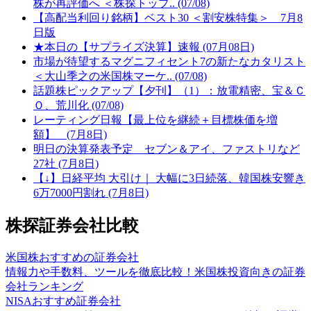
株が再評価へ ＜株探トップ.. (07/08)
【高配当利回り銘柄】ベスト30 ＜割安株特集＞ 7月8
日版
★本日の【サプライズ決算】速報 (07月08日)
市場が待望するマグニフィセント7の新たなカタリスト
＜大山季之の米国株マーケ.. (07/08)
話題株ピックアップ【夕刊】（1）：放電精密、宝＆Ｃ
Ｏ、荒川化 (07/08)
レーティング日報【最上位を継続＋目標株価を増
額】 (7月8日)
明日の決算発表予定 セブン＆アイ、ファストリなど
27社 (7月8日)
【↓】日経平均 大引け｜ 大幅に3日続落、韓国株安響き
6万7000円割れ (7月8日)
株探証券会社比較
米国株おすすめの証券会社
情報力や手数料、ツールを徹底比較！米国株投資向きの証券
会社ランキング
NISAおすすめ証券会社