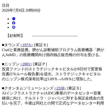
注目
2026年7月8日 20時00分
【好材料】 ――――――――――――
■タウンズ
<197A>
[東証Ｓ]
Craifと業務提携。膵がん診断補助プログラム医療機器「膵が
んSaMD」の医療機関向け国内独占販売権の付与を受ける。
■ニップン
<2001>
[東証Ｐ]
投資ファンドのストラテジックキャピタルが8日付で変更報
告書(5％ルール報告書)を提出。ストラテジックキャピタル
のニップン株式保有比率は5.09％→6.09％に増加した。
■クオンタムソリューションズ
<2338>
[東証Ｓ]
AIインフラストラクチャ(AIDC)事業のデータセンター容量
確保に向け、テルストラ・ジャパンに対する保証金残金の支
払いを完了。今後は同社との間で正式なデータセンター利用