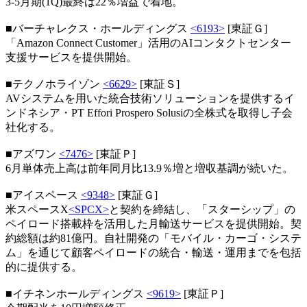
3-5月期(1Q)最終は22％増益で着地。
■バーチャレクス・ホールディングス
<6193>
[東証Ｇ]
「Amazon Connect Customer」活用のAIコンタクトセンター
支援サービスを提供開始。
■テクノホライゾン
<6629>
[東証Ｓ]
AVシステムを用いた統合技術ソリューションを提供するイ
ンドネシア・PT Effori Prospero Solusiの全株式を取得し子会
社化する。
■アズワン
<7476>
[東証Ｐ]
6月単体売上高は前年同月比13.9％増と増収基調が続いた。
■アイスペース
<9348>
[東証Ｇ]
米スペースX
<SPCX>
と契約を締結し、「スターシップ」の
ペイロード搭載枠を活用した月輸送サービスを提供開始。契
約総額は約81億円。自社開発の「モバイル・カーゴ・システ
ム」を通じて顧客ペイロードの統合・輸送・運用までを包括
的に提供する。
■イチネンホールディングス
<9619>
[東証Ｐ]