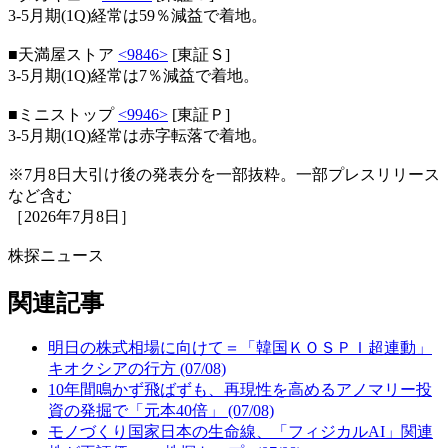
3-5月期(1Q)経常は59％減益で着地。
■天満屋ストア
<9846>
[東証Ｓ]
3-5月期(1Q)経常は7％減益で着地。
■ミニストップ
<9946>
[東証Ｐ]
3-5月期(1Q)経常は赤字転落で着地。
※7月8日大引け後の発表分を一部抜粋。一部プレスリリース
など含む
［2026年7月8日］
株探ニュース
関連記事
明日の株式相場に向けて＝「韓国ＫＯＳＰＩ超連動」
キオクシアの行方 (07/08)
10年間鳴かず飛ばずも、再現性を高めるアノマリー投
資の発掘で「元本40倍」 (07/08)
モノづくり国家日本の生命線、「フィジカルAI」関連