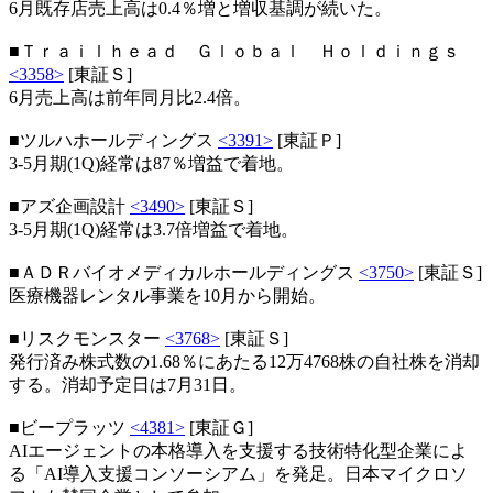
6月既存店売上高は0.4％増と増収基調が続いた。
■Ｔｒａｉｌｈｅａｄ Ｇｌｏｂａｌ Ｈｏｌｄｉｎｇｓ
<3358>
[東証Ｓ]
6月売上高は前年同月比2.4倍。
■ツルハホールディングス
<3391>
[東証Ｐ]
3-5月期(1Q)経常は87％増益で着地。
■アズ企画設計
<3490>
[東証Ｓ]
3-5月期(1Q)経常は3.7倍増益で着地。
■ＡＤＲバイオメディカルホールディングス
<3750>
[東証Ｓ]
医療機器レンタル事業を10月から開始。
■リスクモンスター
<3768>
[東証Ｓ]
発行済み株式数の1.68％にあたる12万4768株の自社株を消却
する。消却予定日は7月31日。
■ビープラッツ
<4381>
[東証Ｇ]
AIエージェントの本格導入を支援する技術特化型企業によ
る「AI導入支援コンソーシアム」を発足。日本マイクロソ