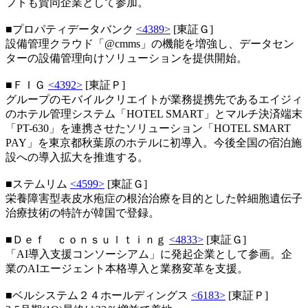
フトも賛同企業として参加。
■プロパティデータバンク
<4389>
[東証Ｇ]
設備管理クラウド「@cmms」の機能を増強し、データセン
ターの設備管理向けソリューションを提供開始。
■ＦＩＧ
<4392>
[東証Ｐ]
グループのモバイルクリエイトが業務提携先であるエイジィ
のホテル管理システム「HOTEL SMART」とマルチ決済端末
「PT-630」を連携させたソリューション「HOTEL SMART
PAY」を東京都秋葉原のホテルに初導入。今後全国の宿泊施
設への導入拡大を推進する。
■ステムリム
<4599>
[東証Ｇ]
栄養障害型表皮水疱症の根治治療を目的とした幹細胞遺伝子
治療技術の特許が韓国で登録。
■Ｄｅｆ ｃｏｎｓｕｌｔｉｎｇ
<4833>
[東証Ｇ]
「AI導入支援コンソーシアム」に発起企業として参画。企
業のAIエージェント本格導入と業務変革を支援。
■ベルシステム２４ホールディングス
<6183>
[東証Ｐ]