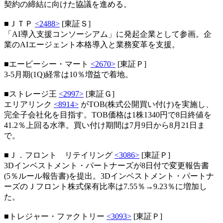
契約の締結に向けた協議を進める。
■ＪＴＰ
<2488>
[東証Ｓ]
「AI導入支援コンソーシアム」に発起企業として参画。企
業のAIエージェント本格導入と業務変革を支援。
■エービーシー・マート
<2670>
[東証Ｐ]
3-5月期(1Q)経常は10％増益で着地。
■ストレージ王
<2997>
[東証Ｇ]
エリアリンク
<8914>
がTOB(株式公開買い付け)を実施し、
完全子会社化を目指す。TOB価格は1株1340円で8日終値を
41.2％上回る水準。買い付け期間は7月9日から8月21日ま
で。
■Ｊ．フロント リテイリング
<3086>
[東証Ｐ]
3Dインベストメント・パートナーズが8日付で変更報告書
(5％ルール報告書)を提出。3Dインベストメント・パートナ
ーズのＪフロント株式保有比率は7.55％→9.23％に増加し
た。
■トレジャー・ファクトリー
<3093>
[東証Ｐ]