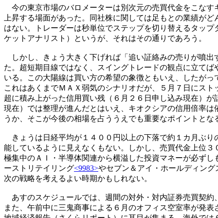
今の東京市場のバロメーターは別次元の売買代金をこなす
上昇する場面があった。同社株に関しては足もとの業績がど
はない。トレーダーは秒単位でステップを切り替えるタップ
ケットアナリスト）というが、それはその通りであろう。
しかし、きょう大きく下げれば「追い証絡みの売りが噴出す
た。超短期目線ではなく、スイングトレードの観点に立てば
いる。この大陽線は買い方の希望の象徴ともいえ、したがっ
これはあくまでＭＡＸ弱気のシナリオだが、５月７日にスト
超に積み上がった信用買い残（６月２６日申し込み現在）が
現在）では整理が進んだとはいえ、キオクシアの信用倍率は
うか、そこが今後の相場を占ううえでも重要なポイントとな
きょうは日経平均が１４００円以上の下落で約１カ月ぶりの
能しているように見えなくもない。しかし、売買代金上位３
極集中のＡＩ・半導体関連から横溢した投資マネーが必ずし
ーストリテイリング
<9983>
やセブン＆アイ・ホールディング
次の戦略を考えるよい時期かもしれない。
あすのスケジュールでは、週間の対外・対内証券売買契約、
また、午前中に三鬼商事による６月のオフィス空室率が発表
地域経済報告（さくらリポート）に耳目が集まる。海外では