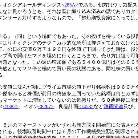
キオクシアホールディングス
<285A>
である。朝方はウリ気配ス
んなに良かろうとも、それは既に織り込み済みの話でありカタ
ダンサーと対峙するようなもので、「超短期投資家にとっては
る」（同）という場面でもあった。その投げを待っている投
やはりキオクシアのテクニカル的な急所は押さえておかなけれ
てこの日の安値６万７１９０円を終値で下回ってきた時は、投
ップ高で開けたマドを埋めに行くところまで、売り方は狙う可
話題となった。この週の増加額である５４００億円はその６０
依然として２２倍と極めて買い長の状態にある。同社株の買い
る。
安値に沈んだ割にプライム市場の値下がり銘柄数は９６０と
０傑をみると株価が前日の終値を上回っていた銘柄は何とみず
もマーケットに滞留していないのは気懸りだ。ＳＱ通過後に流
ス
<3382>
、イオン
<8267>
、良品計画
<7453>
など
消費関連
及び、
６月のマネーストックがいずれも朝方取引開始前に公表され
される。後場取引時間中には６月の工作機械受注額が開示され
６月の中国消費者物価指数（ＣＰＩ）、６月の中国卸売物価指