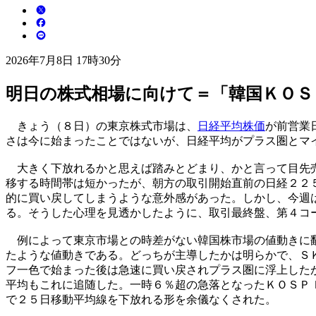
2026年7月8日 17時30分
明日の株式相場に向けて＝「韓国ＫＯＳ
きょう（８日）の東京株式市場は、
日経平均株価
が前営業
さは今に始まったことではないが、日経平均がプラス圏とマ
大きく下放れるかと思えば踏みとどまり、かと言って目先売
移する時間帯は短かったが、朝方の取引開始直前の日経２２
的に買い戻してしまうような意外感があった。しかし、今週
る。そうした心理を見透かしたように、取引最終盤、第４コ
例によって東京市場との時差がない韓国株市場の値動きに翻
たような値動きである。どっちが主導したかは明らかで、Ｓ
フ一色で始まった後は急速に買い戻されプラス圏に浮上した
平均もこれに追随した。一時６％超の急落となったＫＯＳＰ
で２５日移動平均線を下放れる形を余儀なくされた。