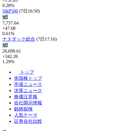
+151.83
0.28%
S&P500
(7日16:50)
7,757.64
+47.68
0.61%
ナスダック総合
(7日17:16)
26,690.61
+342.26
1.29%
トップ
米国株トップ
市場ニュース
決算ニュース
株価注意報
会社開示情報
銘柄探検
人気テーマ
証券会社比較