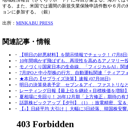
する。また、米国では週間の新規失業保険申請件数や６月の
ョンに参加する。（銀）
出所：
MINKABU PRESS
関連記事・情報
・
【明日の好悪材料】を開示情報でチェック！ (7月8日発表分)
・
10年間鳴かず飛ばずも、再現性を高めるアノマリー投資の発
・
モノづくり国家日本の生命線、「フィジカルAI」関連株が再
・
7月IPOと中小型株の行方、自動運転関連「ティアフォー」登
・
★本日の【サプライズ決算】速報 (07月08日)
・
明日の決算発表予定 セブン＆アイ、ファストリなど27社
・
レーティング日報【最上位を継続＋目標株価を増額】 
・
夏相場に先回り！ 26年12月期「上方修正」期待の有力6銘
・
話題株ピックアップ【夕刊】（1）：放電精密、宝＆ＣＯ、
・
【↓】日経平均 大引け｜ 大幅に3日続落、韓国株安響き6万