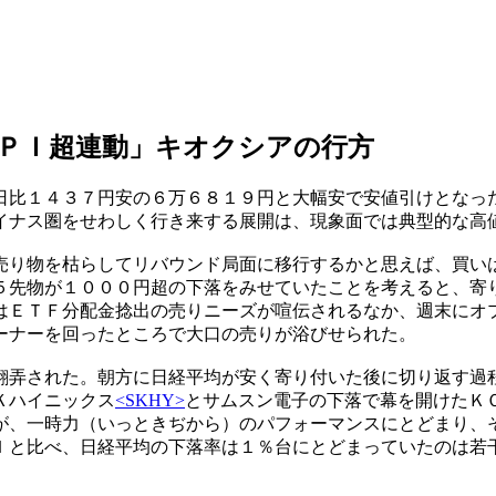
ＰＩ超連動」キオクシアの行方
日比１４３７円安の６万６８１９円と大幅安で安値引けとなっ
イナス圏をせわしく行き来する展開は、現象面では典型的な高
り物を枯らしてリバウンド局面に移行するかと思えば、買い
５先物が１０００円超の下落をみせていたことを考えると、寄
はＥＴＦ分配金捻出の売りニーズが喧伝されるなか、週末にオ
ーナーを回ったところで大口の売りが浴びせられた。
弄された。朝方に日経平均が安く寄り付いた後に切り返す過
Ｋハイニックス
<SKHY>
とサムスン電子の下落で幕を開けたＫ
が、一時力（いっときぢから）のパフォーマンスにとどまり、
Ｉと比べ、日経平均の下落率は１％台にとどまっていたのは若