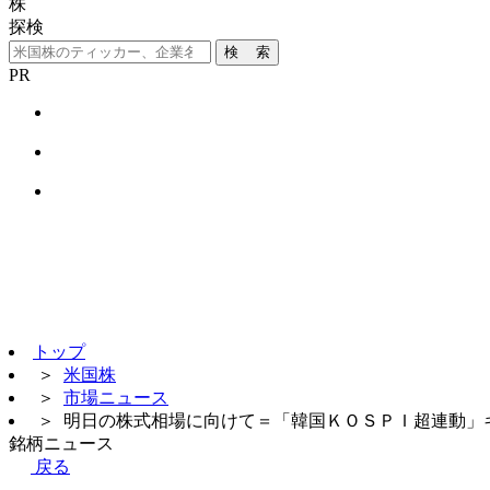
株
探検
検 索
PR
トップ
＞
米国株
＞
市場ニュース
＞
明日の株式相場に向けて＝「韓国ＫＯＳＰＩ超連動」
銘柄ニュース
戻る