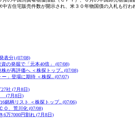
米中古住宅販売件数が開示され、米３０年物国債の入札も行わ
 (07/08)
掘で「元本40倍」 (07/08)
評価へ ＜株探トップ.. (07/08)
場に期待 ＜株探.. (07/07)
 (7月8日)
(7月8日)
柄リスト ＜株探トップ.. (07/06)
荒川化 (07/08)
7000円割れ (7月8日)