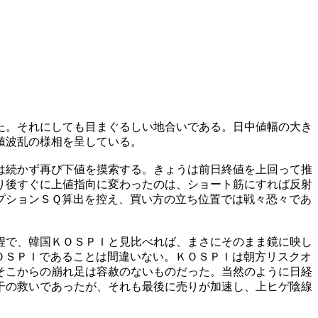
た。それにしても目まぐるしい地合いである。日中値幅の大き
値波乱の様相を呈している。
は続かず再び下値を摸索する。きょうは前日終値を上回って推
り後すぐに上値指向に変わったのは、ショート筋にすれば反射
プションＳＱ算出を控え、買い方の立ち位置では戦々恐々であ
程で、韓国ＫＯＳＰＩと見比べれば、まさにそのまま鏡に映し
ＯＳＰＩであることは間違いない。ＫＯＳＰＩは朝方リスクオ
そこからの崩れ足は容赦のないものだった。当然のように日経
干の救いであったが、それも最後に売りが加速し、上ヒゲ陰線