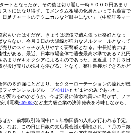
タートとなったが、その後は切り返し一時５０００円あまり
リストにはなり得ず、モメンタム相場の化身といっても過言で
、日足チャートのテクニカルなど眼中にない」（中堅証券マー
資家もいたはずだが、きょうは徳俵で踏ん張った格好となっ
ばならない。今月３日の大陽線が強力なメルクマールとなって
げ売りのスイッチが入りやすく要警戒となる。中長期的には、
能性がある。最近、日本市場全体で過去最高水準である７兆円
％あまりがキオクシアによるものであった。直近週（７月３日
残が投げ売りの洗礼を浴びることなく、整理進捗ができるかど
全体の６割強にとどまり、セクターローテーションの流れが機
ほフィナンシャルグループ
<8411>
ただ１社のみであった。一
れが変わるのかどうか。今は安易に値惚れ買いに動かず、ファ
安川電機
<6506>
など主力級企業の決算発表を吟味しながら、
るほか、前場取引時間中に５年物国債の入札が行われる予定。
る。なお、この日は日銀の支店長会議が開催され、７月の日銀
数（ＰＰＩ）が発表される。マレーシア中銀が政策金利を決定