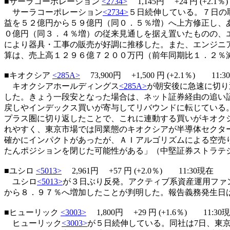
■サーラコーポレーション
<2734>
1,145円
+24
円 (+2.1
サーラコーポレーション
<2734>
５日続伸している。７日の
益を５２億円から５９億円（同０．５％増）へ上方修正し、
０億円（同３．４％増）の従来見通しを据え置いたものの、
により器具・工事の販売が好調に推移した。また、エンジニ
算は、売上高１２９６億７２００万円（前年同期比１．２％
■キオクシア
<285A>
73,900円 +1,500 円 (+2.1％) 11:
キオクシアホールディングス
<285A>
が朝安後に急速に切り
した。きょう一段安となった場合は、ネット証券経由の追い
戻しやインデックス買いが寄与してリバウンドに転じている
プラス圏に切り返したことで、これに連動する買いがキオク
れやすく、東京市場では同業態のキオクシアが半導体セクタ
確かにインパクトがあったが、ＡＩアルゴリズムによる空売
たんポジションを閉じた可能性がある」（中堅証券ストラテ
■ユシロ
<5013>
2,961円
+57
円 (+2.0％) 11:30現在
ユシロ
<5013>
が３日ぶり反発。アクティブ系資産運用ファ
から８．９７％へ増加したことが判明した。報告義務発生日
■ヒューリック
<3003>
1,800円
+29
円 (+1.6％) 11:30
ヒューリック
<3003>
が５日続伸している。同社は7日、東