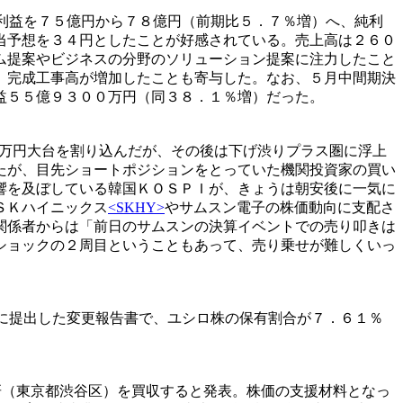
利益を７５億円から７８億円（前期比５．７％増）へ、純利
当予想を３４円としたことが好感されている。売上高は２６０
ム提案やビジネスの分野のソリューション提案に注力したこと
、完成工事高が増加したことも寄与した。なお、５月中間期決
益５５億９３００万円（同３８．１％増）だった。
万円大台を割り込んだが、その後は下げ渋りプラス圏に浮上
たが、目先ショートポジションをとっていた機関投資家の買い
響を及ぼしている韓国ＫＯＳＰＩが、きょうは朝安後に一気に
ＳＫハイニックス
<SKHY>
やサムスン電子の株価動向に支配さ
関係者からは「前日のサムスンの決算イベントでの売り叩きは
ショックの２周目ということもあって、売り乗せが難しくいっ
に提出した変更報告書で、ユシロ株の保有割合が７．６１％
研（東京都渋谷区）を買収すると発表。株価の支援材料となっ