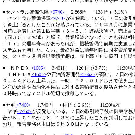
合・剥離装置でオンリーワンに近い歩留まり実績を持つタツ
■セントラル警備保障
<9740>
2,866円
+138
円 (+5.1％
セントラル警備保障
<9740>
が８連騰している。７日の取引
引き上げるとしたことが好感されている。２６年３月に創業
同時に発表した第１四半期（３～５月）連結決算で、売上高
（同３０．３％減）と増収、営業増益となったことも好材料
ＩＴＹ」の通年寄与があったほか、機械警備で前期に実施し
ステムも寄与した。なお、最終利益は前年同期に固定資産売
お、２７年２月期通期業績予想は、売上高７８０億円（前期
■ＩＮＰＥＸ
<1605>
3,401円
+120
円 (+3.7％) 11:30現
ＩＮＰＥＸ
<1605>
や石油資源開発
<1662>
が高い。７日の米
０．４４ドルと上昇した。一時、７２．５１ドルまで値を上
ン産の原油や石油化学製品に対する禁輸措置を復活させたと
０時時点では７２ドル近辺で推移している。
■ヤギ
<7460>
1,740円
+44
円 (+2.6％) 11:30現在
ヤギ
<7460>
が反発している。７日の取引終了後に関東財務
合が５．０１％から６．１３％に上昇したことが判明してお
おり、報告義務発生日は６月３０日となっている。