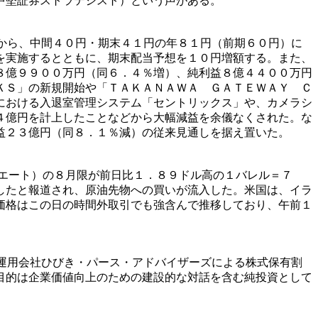
中堅証券ストラテジスト）という声がある。
から、中間４０円・期末４１円の年８１円（前期６０円）に
を実施するとともに、期末配当予想を１０円増額する。また、
８億９９００万円（同６．４％増）、純利益８億４４００万円
ＫＳ」の新規開始や「ＴＡＫＡＮＡＷＡ ＧＡＴＥＷＡＹ Ｃ
における入退室管理システム「セントリックス」や、カメラシ
４億円を計上したことなどから大幅減益を余儀なくされた。な
益２３億円（同８．１％減）の従来見通しを据え置いた。
エート）の８月限が前日比１．８９ドル高の１バレル＝７
したと報道され、原油先物への買いが流入した。米国は、イラ
価格はこの日の時間外取引でも強含んで推移しており、午前１
運用会社ひびき・パース・アドバイザーズによる株式保有割
目的は企業価値向上のための建設的な対話を含む純投資として