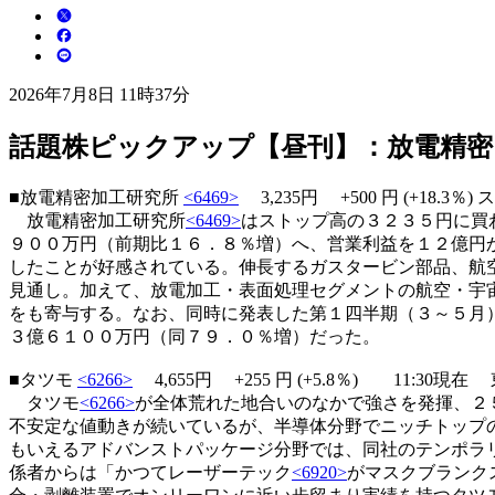
2026年7月8日 11時37分
話題株ピックアップ【昼刊】：放電精密
■放電精密加工研究所
<6469>
3,235円
+500
円 (+18.3％)
ス
放電精密加工研究所
<6469>
はストップ高の３２３５円に買
９００万円（前期比１６．８％増）へ、営業利益を１２億円
したことが好感されている。伸長するガスタービン部品、航
見通し。加えて、放電加工・表面処理セグメントの航空・宇
をも寄与する。なお、同時に発表した第１四半期（３～５月
３億６１００万円（同７９．０％増）だった。
■タツモ
<6266>
4,655円
+255
円 (+5.8％) 11:30現
タツモ
<6266>
が全体荒れた地合いのなかで強さを発揮、２
不安定な値動きが続いているが、半導体分野でニッチトップ
もいえるアドバンストパッケージ分野では、同社のテンポラ
係者からは「かつてレーザーテック
<6920>
がマスクブランク