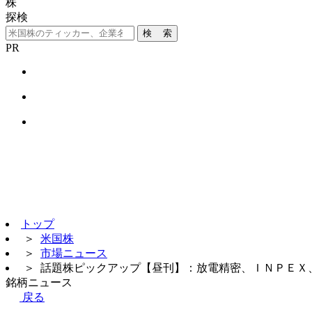
株
探検
検 索
PR
トップ
＞
米国株
＞
市場ニュース
＞
話題株ピックアップ【昼刊】：放電精密、ＩＮＰＥＸ
銘柄ニュース
戻る