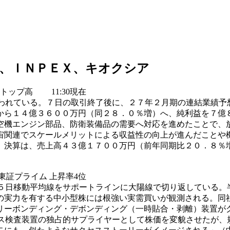
、ＩＮＰＥＸ、キオクシア
トップ高
11:30現在
われている。７日の取引終了後に、２７年２月期の連結業績予
から１４億３６００万円（同２８．０％増）へ、純利益を７億
空機エンジン部品、防衛装備品の需要へ対応を進めたことで、
宙関連でスケールメリットによる収益性の向上が進んだことや
）決算は、売上高４３億１７００万円（前年同期比２０．８％
在 東証プライム 上昇率4位
５日移動平均線をサポートラインに大陽線で切り返している。
の実力を有する中小型株には根強い実需買いが観測される。同
リーボンディング・デボンディング（一時貼合・剥離）装置が
ス検査装置の独占的サプライヤーとして株価を変貌させたが、