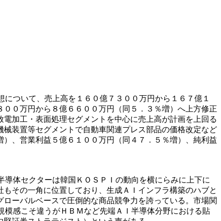
想について、売上高を１６０億７３００万円から１６７億１
８００万円から８億６６００万円（同５．３％増）へ上方修正
放電加工・表面処理セグメントを中心に売上高が計画を上回る
機械装置等セグメントで自動車関連プレス部品の価格改定など
増）、営業利益５億６１００万円（同４７．５％増）、純利益
半導体セクターは韓国ＫＯＳＰＩの動向を横にらみに上下に
社もその一角に位置しており、生成ＡＩインフラ構築のハブと
グローバルベースで圧倒的な商品競争力を誇っている。市場関
規模感こそ違うがＨＢＭなど先端ＡＩ半導体分野における貼