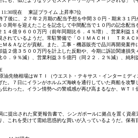
モにも、似たようなサクセスストーリーがイメージされる」（
) 11:30現在 東証プライム 上昇率7位
終了後に、２７年２月期の配当予想を中間３０円・期末３１円
６０周年を迎えたことを記念して中間配当で１０円の記念配当
２１４億９６００万円（前年同期比６．４％増）、営業利益１
視されているようだ。常駐警備で「ＯＩＭＡＣＨＩ ＴＲＡＣ
たＭ＆Ａなどが貢献。また、工事・機器販売で品川再開発案件
却益２億３５００万円を計上した反動や、今期に訴訟関連損失
比０．９％減）、営業利益３５億円（同２２．２％減）、純利
在
原油先物相場はＷＴＩ（ウエスト・テキサス・インターミディ
げた。７日にイランがホルムズ海峡を通行していた商船を攻撃
も伝わった。イラン情勢への警戒感が再び高まるなか、ＷＴＩ
局に提出された変更報告書で、シンガポールに拠点を置く資産
り、これを受けて需給思惑的な買いが入っているようだ。保有