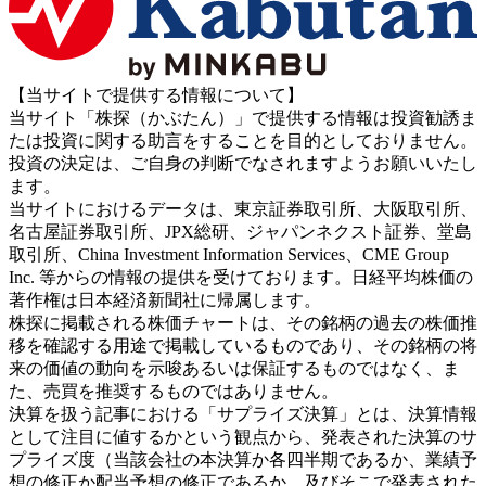
【当サイトで提供する情報について】
当サイト「株探（かぶたん）」で提供する情報は投資勧誘ま
たは投資に関する助言をすることを目的としておりません。
投資の決定は、ご自身の判断でなされますようお願いいたし
ます。
当サイトにおけるデータは、東京証券取引所、大阪取引所、
名古屋証券取引所、JPX総研、ジャパンネクスト証券、堂島
取引所、China Investment Information Services、CME Group
Inc. 等からの情報の提供を受けております。日経平均株価の
著作権は日本経済新聞社に帰属します。
株探に掲載される株価チャートは、その銘柄の過去の株価推
移を確認する用途で掲載しているものであり、その銘柄の将
来の価値の動向を示唆あるいは保証するものではなく、ま
た、売買を推奨するものではありません。
決算を扱う記事における「サプライズ決算」とは、決算情報
として注目に値するかという観点から、発表された決算のサ
プライズ度（当該会社の本決算か各四半期であるか、業績予
想の修正か配当予想の修正であるか、及びそこで発表された