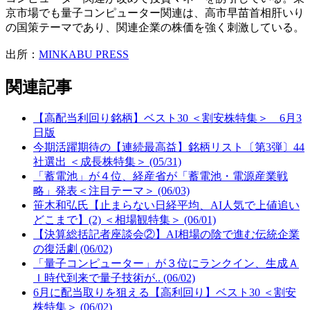
京市場でも量子コンピューター関連は、高市早苗首相肝いり
の国策テーマであり、関連企業の株価を強く刺激している。
出所：
MINKABU PRESS
関連記事
【高配当利回り銘柄】ベスト30 ＜割安株特集＞ 6月3
日版
今期活躍期待の【連続最高益】銘柄リスト〔第3弾〕44
社選出 ＜成長株特集＞ (05/31)
「蓄電池」が４位、経産省が「蓄電池・電源産業戦
略」発表＜注目テーマ＞ (06/03)
笹木和弘氏【止まらない日経平均、AI人気で上値追い
どこまで】(2) ＜相場観特集＞ (06/01)
【決算総括記者座談会②】AI相場の陰で進む伝統企業
の復活劇 (06/02)
「量子コンピューター」が３位にランクイン、生成Ａ
Ｉ時代到来で量子技術が.. (06/02)
6月に配当取りを狙える【高利回り】ベスト30 ＜割安
株特集＞ (06/02)