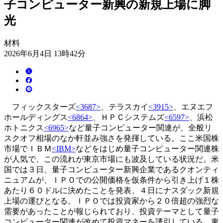
子コンピューター新興の新規上場に脚
光
材料
2026年6月4日 13時42分
フィックスターズ
<3687>
、テラスカイ
<3915>
、エヌエフ
ホールディングス
<6864>
、ＨＰＣシステムズ
<6597>
、浜松
ホトニクス
<6965>
など量子コンピューター関連が、全般リ
スクオフ相場のなか軒並み強さを発揮している。ここ米国株
市場でＩＢＭ
<IBM>
などをはじめ量子コンピューター関連株
が人気で、この流れが東京市場にも波及している状況だ。米
国では３日、量子コンピューター新興企業であるクオンティ
ニュアムが、ＩＰＯでの公開価格を仮条件から引き上げ１株
あたり６０ドルに決めたことを発表、４日にナスダック新規
上場の運びとなる。ＩＰＯでは投資家から２０倍超の強烈な
需要があったことが報じられており、投資テーマとして量子
コンピューター関連が改めて投資マネーを誘引している。東