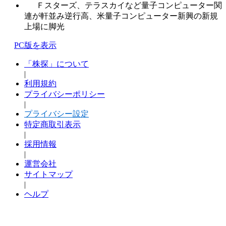
Ｆスターズ、テラスカイなど量子コンピューター関
連が軒並み逆行高、米量子コンピューター新興の新規
上場に脚光
PC版を表示
「株探」について
|
利用規約
プライバシーポリシー
|
プライバシー設定
特定商取引表示
|
採用情報
|
運営会社
サイトマップ
|
ヘルプ