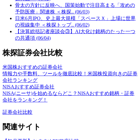
骨太の方針に反映へ、国策始動で注目高まる「攻めの
予防医療」関連株 ＜株探.. (06/03)
日米6月IPO、史上最大規模「スペースＸ」上場に世界
の視線集中 ＜株探トップ.. (06/02)
【決算総括記者座談会③】AI大化け銘柄のたった一つ
の共通項 (06/04)
株探証券会社比較
米国株おすすめの証券会社
情報力や手数料、ツールを徹底比較！米国株投資向きの証券
会社ランキング
NISAおすすめ証券会社
NISA(ニーサ)を始めるならどこ？NISAおすすめ銘柄・証券
会社をランキング！
証券会社比較
関連サイト