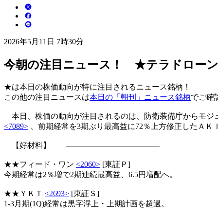
2026年5月11日 7時30分
今朝の注目ニュース！ ★テラドローン
★は本日の株価動向が特に注目されるニュース銘柄！
この他の注目ニュースは
本日の「朝刊」ニュース銘柄
でご確
本日、株価の動向が注目されるのは、防衛装備庁からモジュー
<7089>
、前期経常を3期ぶり最高益に72％上方修正したＡＫ
【好材料】 ――――――――――――
★★フィード・ワン
<2060>
[東証Ｐ]
今期経常は2％増で2期連続最高益、6.5円増配へ。
★★ＹＫＴ
<2693>
[東証Ｓ]
1-3月期(1Q)経常は黒字浮上・上期計画を超過。