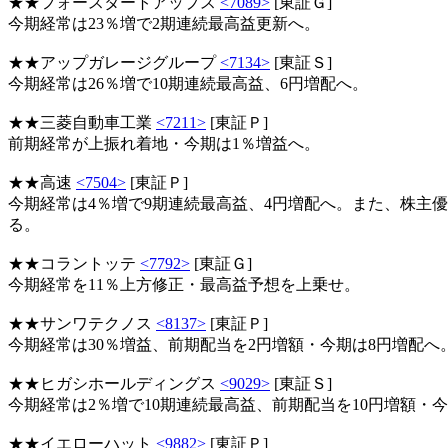
★★フォースタートアップス
<7089>
[東証Ｇ]
今期経常は23％増で2期連続最高益更新へ。
★★アップガレージグループ
<7134>
[東証Ｓ]
今期経常は26％増で10期連続最高益、6円増配へ。
★★三菱自動車工業
<7211>
[東証Ｐ]
前期経常が上振れ着地・今期は1％増益へ。
★★高速
<7504>
[東証Ｐ]
今期経常は4％増で9期連続最高益、4円増配へ。また、株主優
る。
★★コラントッテ
<7792>
[東証Ｇ]
今期経常を11％上方修正・最高益予想を上乗せ。
★★サンワテクノス
<8137>
[東証Ｐ]
今期経常は30％増益、前期配当を2円増額・今期は8円増配へ
★★ヒガシホールディングス
<9029>
[東証Ｓ]
今期経常は2％増で10期連続最高益、前期配当を10円増額・
★★イエローハット
<9882>
[東証Ｐ]