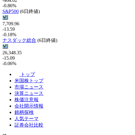
-464.02
-0.86%
S&P500
(6日終値)
7,709.96
-13.59
-0.18%
ナスダック総合
(6日終値)
26,348.35
-15.09
-0.06%
トップ
米国株トップ
市場ニュース
決算ニュース
株価注意報
会社開示情報
銘柄探検
人気テーマ
証券会社比較