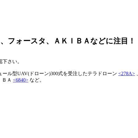
、フォースタ、ＡＫＩＢＡなどに注目！
認下さい。
ル型UAV(ドローン)300式を受注したテラドローン
<278A>
ＩＢＡ
<6840>
など。