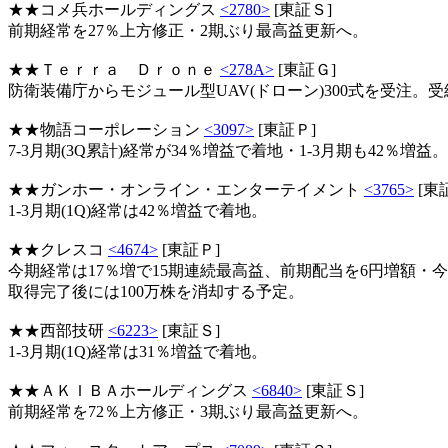
★★コメ兵ホールディングス
<2780>
[東証Ｓ]
前期経常を27％上方修正・2期ぶり最高益更新へ。
★★Ｔｅｒｒａ Ｄｒｏｎｅ
<278A>
[東証Ｇ]
防衛装備庁からモジュール型UAV(ドローン)300式を受注。受
★★物語コーポレーション
<3097>
[東証Ｐ]
7-3月期(3Q累計)経常が34％増益で着地・1-3月期も42％増益。
★★ガンホー・オンライン・エンターテイメント
<3765>
[東
1-3月期(1Q)経常は42％増益で着地。
★★クレスコ
<4674>
[東証Ｐ]
今期経常は17％増で15期連続最高益、前期配当を6円増額・今期
取得完了後には100万株を消却する予定。
★★西部技研
<6223>
[東証Ｓ]
1-3月期(1Q)経常は31％増益で着地。
★★ＡＫＩＢＡホールディングス
<6840>
[東証Ｓ]
前期経常を72％上方修正・3期ぶり最高益更新へ。